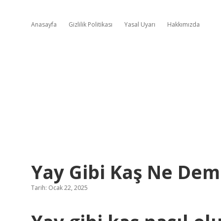
Anasayfa
Gizlilik Politikası
Yasal Uyarı
Hakkımızda
Yay Gibi Kaş Ne De
Tarih: Ocak 22, 2025