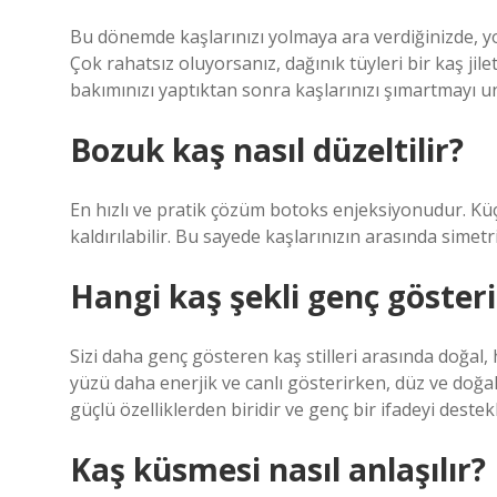
Bu dönemde kaşlarınızı yolmaya ara verdiğinizde, yoğ
Çok rahatsız oluyorsanız, dağınık tüyleri bir kaş jil
bakımınızı yaptıktan sonra kaşlarınızı şımartmayı 
Bozuk kaş nasıl düzeltilir?
En hızlı ve pratik çözüm botoks enjeksiyonudur. Küç
kaldırılabilir. Bu sayede kaşlarınızın arasında simet
Hangi kaş şekli genç gösteri
Sizi daha genç gösteren kaş stilleri arasında doğal, h
yüzü daha enerjik ve canlı gösterirken, düz ve doğal 
güçlü özelliklerden biridir ve genç bir ifadeyi destekl
Kaş küsmesi nasıl anlaşılır?