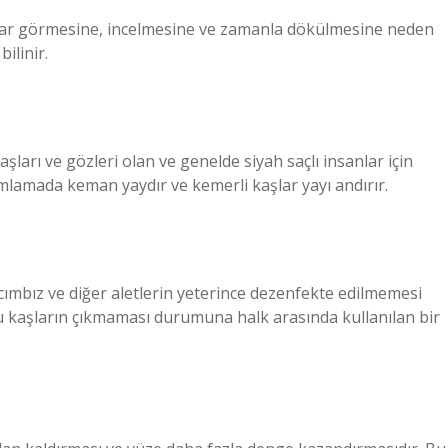
hasar görmesine, incelmesine ve zamanla dökülmesine neden
ilinir.
ları ve gözleri olan ve genelde siyah saçlı insanlar için
ımlamada keman yaydır ve kemerli kaşlar yayı andırır.
ı cımbız ve diğer aletlerin yeterince dezenfekte edilmemesi
kaşların çıkmaması durumuna halk arasında kullanılan bir