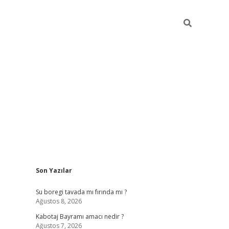
Sidebar
Son Yazılar
ilbet
vd casino
Su boregi tavada mı fırında mı ?
Ağustos 8, 2026
Kabotaj Bayramı amacı nedir ?
Ağustos 7, 2026