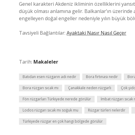
Genel karakteri Akdeniz ikliminin özelliklerini yansı
düşük olması anlamına gelir. Balkanlar’ın üzerinde 
engelleyen doğal engeller nedeniyle yılın büyük bö
Tavsiyeli Bağlantılar:
Ayaktaki Nasır Nasıl Geçer
Tarih:
Makaleler
Batıdan esen rüzgarın adı nedir
Bora fırtınası nedir
Bora
Bora rüzgarı sıcak mı
Çanakkale neden rüzgarlı
Çok şidd
Fön rüzgarları Türkiyede nerede görülür
İmbat rüzgarı sıcak
Lodos rüzgarı sıcak mı soğuk mu
Rüzgar türleri nelerdir
Türkiyede rüzgar en çok hangi bölgede görülür