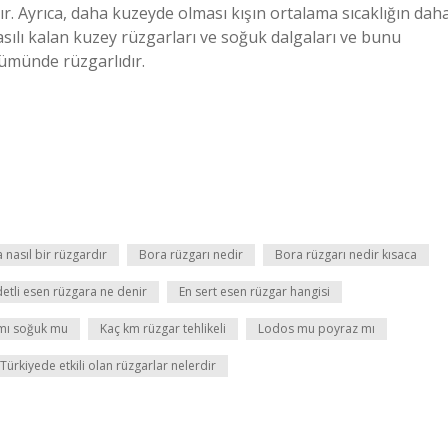
tır. Ayrıca, daha kuzeyde olması kışın ortalama sıcaklığın dah
asılı kalan kuzey rüzgarları ve soğuk dalgaları ve bunu
lümünde rüzgarlıdır.
 nasıl bir rüzgardır
Bora rüzgarı nedir
Bora rüzgarı nedir kısaca
etli esen rüzgara ne denir
En sert esen rüzgar hangisi
 mı soğuk mu
Kaç km rüzgar tehlikeli
Lodos mu poyraz mı
Türkiyede etkili olan rüzgarlar nelerdir