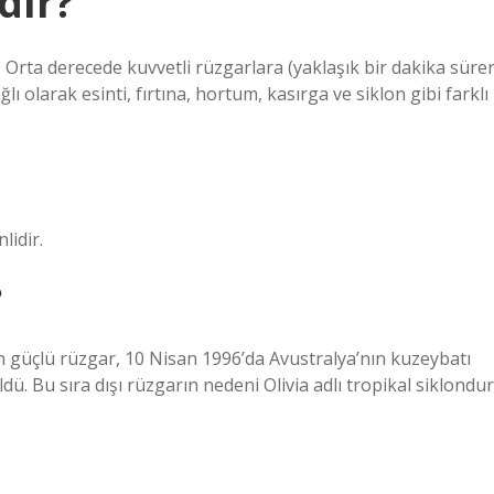
dır?
. Orta derecede kuvvetli rüzgarlara (yaklaşık bir dakika sürer
ı olarak esinti, fırtına, hortum, kasırga ve siklon gibi farklı
lidir.
?
 güçlü rüzgar, 10 Nisan 1996’da Avustralya’nın kuzeybatı
ü. Bu sıra dışı rüzgarın nedeni Olivia adlı tropikal siklondur