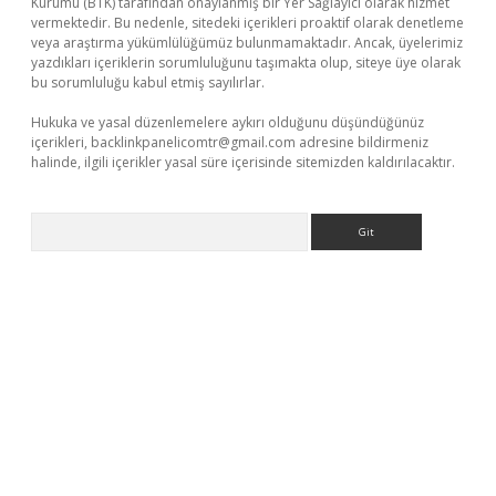
Kurumu (BTK) tarafından onaylanmış bir Yer Sağlayıcı olarak hizmet
vermektedir. Bu nedenle, sitedeki içerikleri proaktif olarak denetleme
veya araştırma yükümlülüğümüz bulunmamaktadır. Ancak, üyelerimiz
yazdıkları içeriklerin sorumluluğunu taşımakta olup, siteye üye olarak
bu sorumluluğu kabul etmiş sayılırlar.
Hukuka ve yasal düzenlemelere aykırı olduğunu düşündüğünüz
içerikleri,
backlinkpanelicomtr@gmail.com
adresine bildirmeniz
halinde, ilgili içerikler yasal süre içerisinde sitemizden kaldırılacaktır.
Arama
per.xyz/