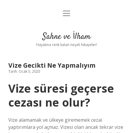
menüyü
Anasayfa
aç
Gizlilik Politikası
Sahne ve İlham
Yasal Uyarı
Hayatına renk katan neşeli hikayeler!
Hakkımızda
Vize Gecikti Ne Yapmalıyım
Tarih: Ocak 5, 2025
Vize süresi geçerse
cezası ne olur?
Vize alamamak ve ülkeye girememek cezai
yaptırımlara yol açmaz. Vizesi olan ancak tekrar vize