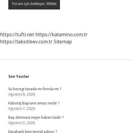
https://tufti.net
https://katamino.com.tr
https://taksitleev.com.tr
Sitemap
Sidebar
Son Yazılar
Su boregi tavada mı fırında mı ?
Ağustos 8, 2026
Kabotaj Bayramı amacı nedir ?
Ağustos 7, 2026
Baş dönmesi neyin habercisidir ?
Ağustos 5, 2026
Karahanlı kimi temsil ediyor ?