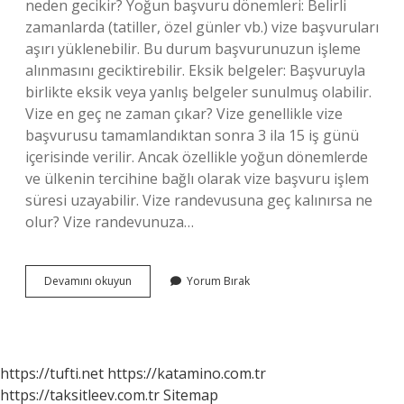
neden gecikir? Yoğun başvuru dönemleri: Belirli
zamanlarda (tatiller, özel günler vb.) vize başvuruları
aşırı yüklenebilir. Bu durum başvurunuzun işleme
alınmasını geciktirebilir. Eksik belgeler: Başvuruyla
birlikte eksik veya yanlış belgeler sunulmuş olabilir.
Vize en geç ne zaman çıkar? Vize genellikle vize
başvurusu tamamlandıktan sonra 3 ila 15 iş günü
içerisinde verilir. Ancak özellikle yoğun dönemlerde
ve ülkenin tercihine bağlı olarak vize başvuru işlem
süresi uzayabilir. Vize randevusuna geç kalınırsa ne
olur? Vize randevunuza…
Vize
Devamını okuyun
Yorum Bırak
Gecikti
Ne
Yapmalıyım
https://tufti.net
https://katamino.com.tr
https://taksitleev.com.tr
Sitemap