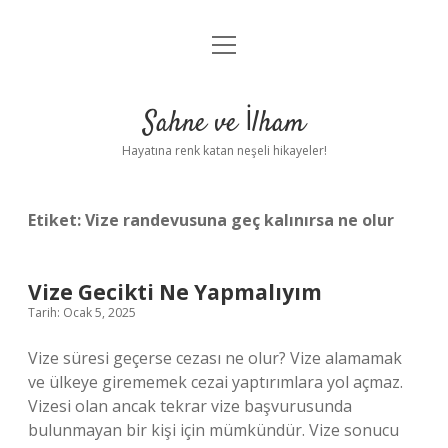
menüyü
Anasayfa
aç
Gizlilik Politikası
Sahne ve İlham
Yasal Uyarı
Hayatına renk katan neşeli hikayeler!
Hakkımızda
Etiket:
Vize randevusuna geç kalınırsa ne olur
Vize Gecikti Ne Yapmalıyım
Tarih: Ocak 5, 2025
Vize süresi geçerse cezası ne olur? Vize alamamak
ve ülkeye girememek cezai yaptırımlara yol açmaz.
Vizesi olan ancak tekrar vize başvurusunda
bulunmayan bir kişi için mümkündür. Vize sonucu