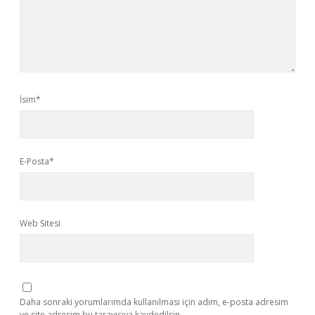
İsim*
E-Posta*
Web Sitesi
Daha sonraki yorumlarımda kullanılması için adım, e-posta adresim
ve site adresim bu tarayıcıya kaydedilsin.