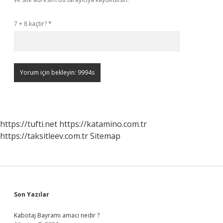
7 + 8 kaçtır?
*
https://tufti.net
https://katamino.com.tr
https://taksitleev.com.tr
Sitemap
Sidebar
Son Yazılar
Kabotaj Bayramı amacı nedir ?