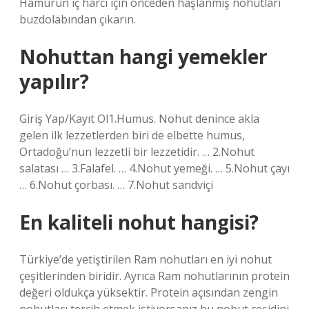
Hamurun iç harcı için önceden haşlanmış nohutları
buzdolabından çıkarın.
Nohuttan hangi yemekler
yapılır?
Giriş Yap/Kayıt Ol1.Humus. Nohut denince akla
gelen ilk lezzetlerden biri de elbette humus,
Ortadoğu’nun lezzetli bir lezzetidir. … 2.Nohut
salatası … 3.Falafel. … 4.Nohut yemeği. … 5.Nohut çayı
… 6.Nohut çorbası. … 7.Nohut sandviçi
En kaliteli nohut hangisi?
Türkiye’de yetiştirilen Ram nohutları en iyi nohut
çeşitlerinden biridir. Ayrıca Ram nohutlarının protein
değeri oldukça yüksektir. Protein açısından zengin