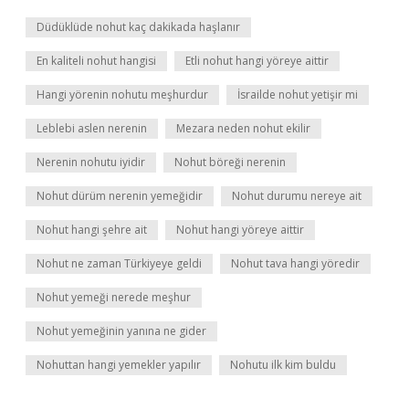
Düdüklüde nohut kaç dakikada haşlanır
En kaliteli nohut hangisi
Etli nohut hangi yöreye aittir
Hangi yörenin nohutu meşhurdur
İsrailde nohut yetişir mi
Leblebi aslen nerenin
Mezara neden nohut ekilir
Nerenin nohutu iyidir
Nohut böreği nerenin
Nohut dürüm nerenin yemeğidir
Nohut durumu nereye ait
Nohut hangi şehre ait
Nohut hangi yöreye aittir
Nohut ne zaman Türkiyeye geldi
Nohut tava hangi yöredir
Nohut yemeği nerede meşhur
Nohut yemeğinin yanına ne gider
Nohuttan hangi yemekler yapılır
Nohutu ilk kim buldu