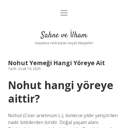
menüyü
Anasayfa
aç
Gizlilik Politikası
Sahne ve İlham
Yasal Uyarı
Hayatına renk katan neşeli hikayeler!
Hakkımızda
Nohut Yemeği Hangi Yöreye Ait
Tarih: Ocak 19, 2025
Nohut hangi yöreye
aittir?
Nohut (Cicer arietinum L.), binlerce yıldır yetiştirilen
nadir bitkilerden biridir. Doğal yaşam alanı