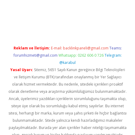
per.xyz/
Reklam ve İletişim:
E-mail:
backlinkpaneli@gmail.com
Teams:
forumhizmeti@gmail.com
Whatsapp: 0262 606 0 726
Telegram:
@karabul
Yasal Uyarı:
Sitemiz, 5651 Sayılı Kanun gereğince Bilgi Teknolojileri
ve İletişim Kurumu (BTK) tarafından onaylanmış bir Yer Sağlayıcı
olarak hizmet vermektedir. Bu nedenle, sitedeki içerikleri proaktif
olarak denetleme veya araştırma yükümlülüğümüz bulunmamaktadır.
Ancak, üyelerimiz yazdıkları içeriklerin sorumluluğunu taşımakta olup,
siteye üye olarak bu sorumluluğu kabul etmiş sayılırlar. Bu internet
sitesi, herhangi bir marka, kurum veya şahıs şirketi ile hiçbir bağlantısı
bulunmamaktadır. Sitede yalnızca kendi hazırladığımız makaleler
paylaşılmaktadır. Burada yer alan içerikler haber niteliği taşımamakta
olup, gerçek kurum ve kişiler hakkında paylaşım yapılmamaktadır.