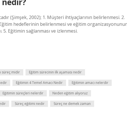
 nedir?
ır (Şimşek, 2002); 1. Müşteri ihtiyaçlarının belirlenmesi. 2.
 Eğitim hedeflerinin belirlenmesi ve eğitim organizasyonunu
. 5. Eğitimin sağlanması ve izlenmesi.
m süreç midir
Eğitim sürecinin ilk aşaması nedir
Nedir
Eğitimin 4 Temel Amacı Nedir
Eğitimin amacı nelerdir
Eğitimin süreçleri nelerdir
Neden eğitim alıyoruz
edir
Süreç eğitimi nedir
Süreç ne demek zaman