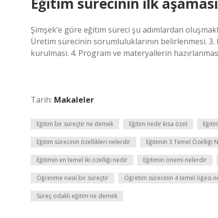
Eğitim sürecinin ilk aşaması
Şimşek’e göre eğitim süreci şu adımlardan oluşmaktad
Üretim sürecinin sorumluluklarının belirlenmesi. 3.
kurulması. 4. Program ve materyallerin hazırlanması
Tarih:
Makaleler
Eğitim bir süreçtir ne demek
Eğitim nedir kısa özet
Eğiti
Eğitim sürecinin özellikleri nelerdir
Eğitimin 3 Temel Özelliği 
Eğitimin en temel iki özelliği nedir
Eğitimin önemi nelerdir
Öğrenme nasıl bir süreçtir
Öğretim sürecinin 4 temel öğesi n
Süreç odaklı eğitim ne demek