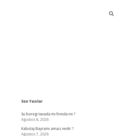
Sidebar
Son Yazılar
ilbet
vd casino giriş
vdcasino
https://www.betexper.x
Su boregi tavada mı fırında mı ?
Ağustos 8, 2026
Kabotaj Bayramı amacı nedir ?
Ağustos 7, 2026