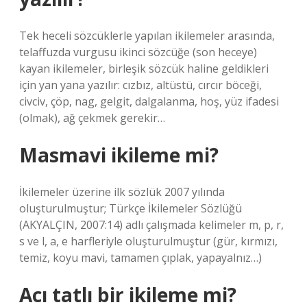
Tek heceli sözcüklerle yapılan ikilemeler arasında,
telaffuzda vurgusu ikinci sözcüğe (son heceye)
kayan ikilemeler, birleşik sözcük haline geldikleri
için yan yana yazılır: cızbız, altüstü, cırcır böceği,
civciv, çöp, nag, gelgit, dalgalanma, hoş, yüz ifadesi
(olmak), ağ çekmek gerekir…
Masmavi ikileme mi?
İkilemeler üzerine ilk sözlük 2007 yılında
oluşturulmuştur; Türkçe İkilemeler Sözlüğü
(AKYALÇIN, 2007:14) adlı çalışmada kelimeler m, p, r,
s ve l, a, e harfleriyle oluşturulmuştur (gür, kırmızı,
temiz, koyu mavi, tamamen çıplak, yapayalnız…)
Acı tatlı bir ikileme mi?