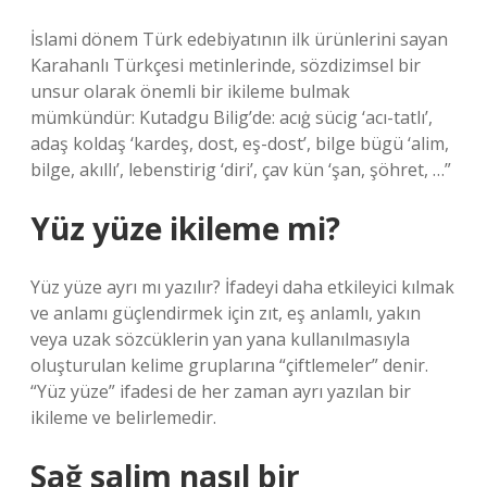
İslami dönem Türk edebiyatının ilk ürünlerini sayan
Karahanlı Türkçesi metinlerinde, sözdizimsel bir
unsur olarak önemli bir ikileme bulmak
mümkündür: Kutadgu Bilig’de: acıġ sücig ‘acı-tatlı’,
adaş koldaş ‘kardeş, dost, eş-dost’, bilge bügü ‘alim,
bilge, akıllı’, lebenstirig ‘diri’, çav kün ‘şan, şöhret, …”
Yüz yüze ikileme mi?
Yüz yüze ayrı mı yazılır? İfadeyi daha etkileyici kılmak
ve anlamı güçlendirmek için zıt, eş anlamlı, yakın
veya uzak sözcüklerin yan yana kullanılmasıyla
oluşturulan kelime gruplarına “çiftlemeler” denir.
“Yüz yüze” ifadesi de her zaman ayrı yazılan bir
ikileme ve belirlemedir.
Sağ salim nasıl bir