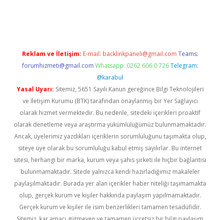
xper.xyz/
Reklam ve İletişim:
E-mail:
backlinkpaneli@gmail.com
Teams:
forumhizmeti@gmail.com
Whatsapp: 0262 606 0 726
Telegram:
@karabul
Yasal Uyarı:
Sitemiz, 5651 Sayılı Kanun gereğince Bilgi Teknolojileri
ve İletişim Kurumu (BTK) tarafından onaylanmış bir Yer Sağlayıcı
olarak hizmet vermektedir. Bu nedenle, sitedeki içerikleri proaktif
olarak denetleme veya araştırma yükümlülüğümüz bulunmamaktadır.
Ancak, üyelerimiz yazdıkları içeriklerin sorumluluğunu taşımakta olup,
siteye üye olarak bu sorumluluğu kabul etmiş sayılırlar. Bu internet
sitesi, herhangi bir marka, kurum veya şahıs şirketi ile hiçbir bağlantısı
bulunmamaktadır. Sitede yalnızca kendi hazırladığımız makaleler
paylaşılmaktadır. Burada yer alan içerikler haber niteliği taşımamakta
olup, gerçek kurum ve kişiler hakkında paylaşım yapılmamaktadır.
Gerçek kurum ve kişiler ile isim benzerlikleri tamamen tesadüfidir.
Sitemiz, kar amacı gütmeyen ve tamamen ücretsiz bir bilgi paylaşım