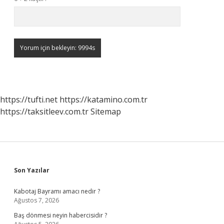
https://tufti.net
https://katamino.com.tr
https://taksitleev.com.tr
Sitemap
Sidebar
Son Yazılar
Kabotaj Bayramı amacı nedir ?
Ağustos 7, 2026
Baş dönmesi neyin habercisidir ?