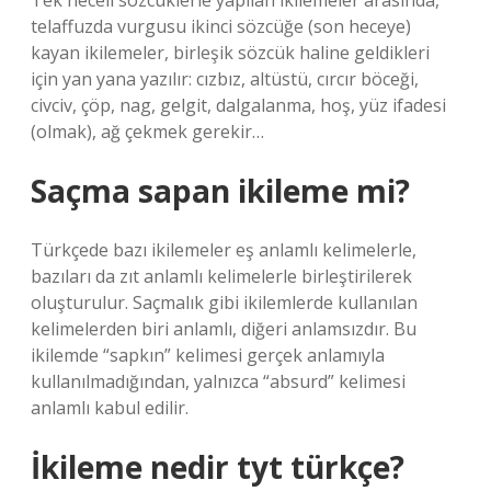
Tek heceli sözcüklerle yapılan ikilemeler arasında,
telaffuzda vurgusu ikinci sözcüğe (son heceye)
kayan ikilemeler, birleşik sözcük haline geldikleri
için yan yana yazılır: cızbız, altüstü, cırcır böceği,
civciv, çöp, nag, gelgit, dalgalanma, hoş, yüz ifadesi
(olmak), ağ çekmek gerekir…
Saçma sapan ikileme mi?
Türkçede bazı ikilemeler eş anlamlı kelimelerle,
bazıları da zıt anlamlı kelimelerle birleştirilerek
oluşturulur. Saçmalık gibi ikilemlerde kullanılan
kelimelerden biri anlamlı, diğeri anlamsızdır. Bu
ikilemde “sapkın” kelimesi gerçek anlamıyla
kullanılmadığından, yalnızca “absurd” kelimesi
anlamlı kabul edilir.
İkileme nedir tyt türkçe?