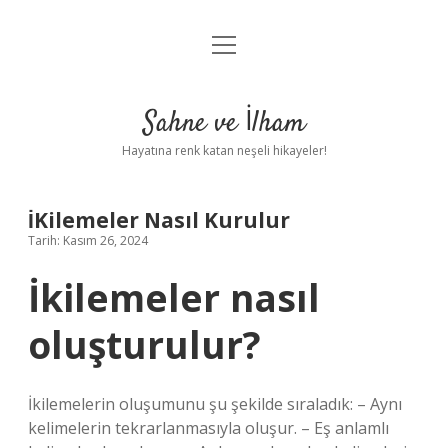
menüyü
Anasayfa
aç
Gizlilik Politikası
Sahne ve İlham
Yasal Uyarı
Hayatına renk katan neşeli hikayeler!
Hakkımızda
İKilemeler Nasıl Kurulur
Tarih: Kasım 26, 2024
İkilemeler nasıl
oluşturulur?
İkilemelerin oluşumunu şu şekilde sıraladık: – Aynı
kelimelerin tekrarlanmasıyla oluşur. – Eş anlamlı