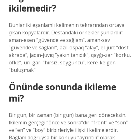
ikilemedir?
Bunlar iki eşanlamlı kelimenin tekrarından ortaya
çıkan kopyalardır. Destandaki örnekler şunlardır:
aman-esen “güvende ve sağlam”, aman-sav
“güvende ve sağlam”, äzil-ospaq “alay”, el-jurt “dost,
akraba”, jaqın-juvıq “yakın tanıdık”, qayġı-zar “korku,
öfke”, uri-garı “hırsız, soyguncu”, kere-kelgen
“buluşmak”.
Önünde sonunda ikileme
mi?
Bir gün, bir zaman (bir gün) bana geri döneceksin.
İkilemin gerçeği “önce ve sonra”dır. “front” ve “son”
ve “en” ve “boy” birbirleriyle ilişkili kelimelerdir.
Bağlam doğruysa bir konuyu “ayrıntılı” olarak