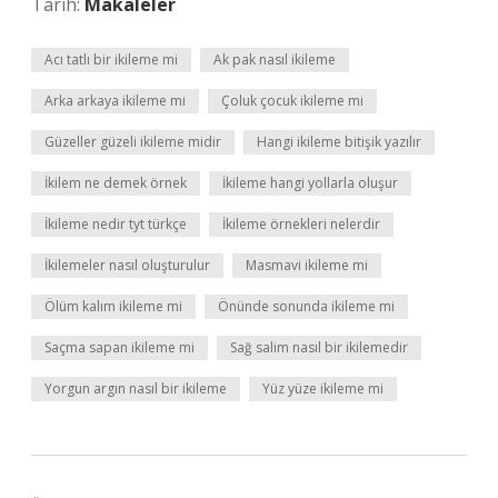
Tarih:
Makaleler
Acı tatlı bir ikileme mi
Ak pak nasıl ikileme
Arka arkaya ikileme mi
Çoluk çocuk ikileme mi
Güzeller güzeli ikileme midir
Hangi ikileme bitişik yazılır
İkilem ne demek örnek
İkileme hangi yollarla oluşur
İkileme nedir tyt türkçe
İkileme örnekleri nelerdir
İkilemeler nasıl oluşturulur
Masmavi ikileme mi
Ölüm kalım ikileme mi
Önünde sonunda ikileme mi
Saçma sapan ikileme mi
Sağ salim nasıl bir ikilemedir
Yorgun argın nasıl bir ikileme
Yüz yüze ikileme mi