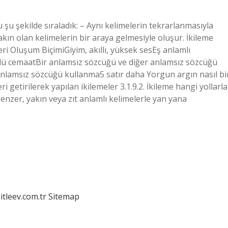
 şu şekilde sıraladık: – Aynı kelimelerin tekrarlanmasıyla
akın olan kelimelerin bir araya gelmesiyle oluşur. İkileme
ri Oluşum BiçimiGiyim, akıllı, yüksek sesEş anlamlı
ürlü cemaatBir anlamsız sözcüğü ve diğer anlamsız sözcüğü
nlamsız sözcüğü kullanma5 satır daha Yorgun argın nasıl bi
eri getirilerek yapılan ikilemeler 3.1.9.2. İkileme hangi yollarla
benzer, yakın veya zıt anlamlı kelimelerle yan yana
itleev.com.tr
Sitemap