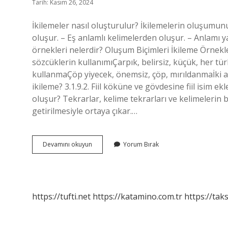
Tarih: Kasım 26, 2024
İkilemeler nasıl oluşturulur? İkilemelerin oluşumunu
oluşur. – Eş anlamlı kelimelerden oluşur. – Anlamı y
örnekleri nelerdir? Oluşum Biçimleri İkileme Örnekle
sözcüklerin kullanımıÇarpık, belirsiz, küçük, her t
kullanmaÇöp yiyecek, önemsiz, çöp, mırıldanmaİki a
ikileme? 3.1.9.2. Fiil köküne ve gövdesine fiil isim ekl
oluşur? Tekrarlar, kelime tekrarları ve kelimelerin 
getirilmesiyle ortaya çıkar.…
İKilemeler
Devamını okuyun
Yorum Bırak
Nasıl
Kurulur
https://tufti.net
https://katamino.com.tr
https://taks