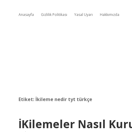
Anasayfa
Gizlilik Politikası
Yasal Uyarı
Hakkımızda
Etiket:
İkileme nedir tyt türkçe
İKilemeler Nasıl Kur