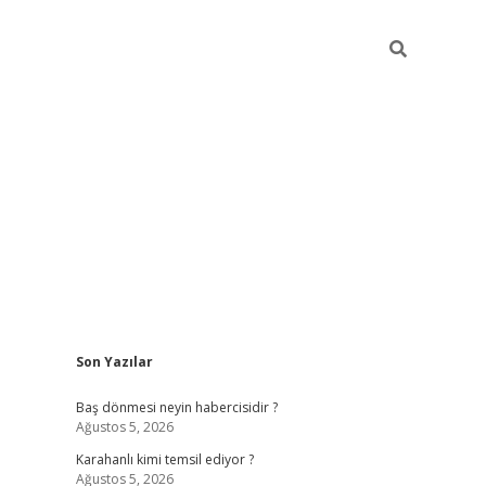
Sidebar
Son Yazılar
ilbet
vd casino gi
Baş dönmesi neyin habercisidir ?
Ağustos 5, 2026
Karahanlı kimi temsil ediyor ?
Ağustos 5, 2026