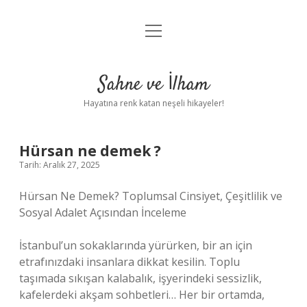
menüyü
Anasayfa
aç
Gizlilik Politikası
Sahne ve İlham
Yasal Uyarı
Hayatına renk katan neşeli hikayeler!
Hakkımızda
Hürsan ne demek ?
Tarih: Aralık 27, 2025
Hürsan Ne Demek? Toplumsal Cinsiyet, Çeşitlilik ve
Sosyal Adalet Açısından İnceleme
İstanbul’un sokaklarında yürürken, bir an için
etrafınızdaki insanlara dikkat kesilin. Toplu
taşımada sıkışan kalabalık, işyerindeki sessizlik,
kafelerdeki akşam sohbetleri… Her bir ortamda,