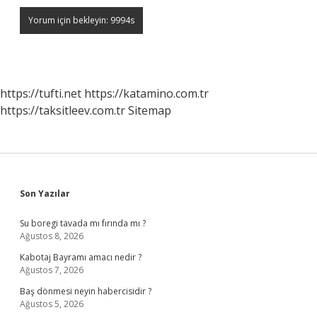
https://tufti.net
https://katamino.com.tr
https://taksitleev.com.tr
Sitemap
Sidebar
Son Yazılar
Su boregi tavada mı fırında mı ?
Ağustos 8, 2026
Kabotaj Bayramı amacı nedir ?
Ağustos 7, 2026
Baş dönmesi neyin habercisidir ?
Ağustos 5, 2026