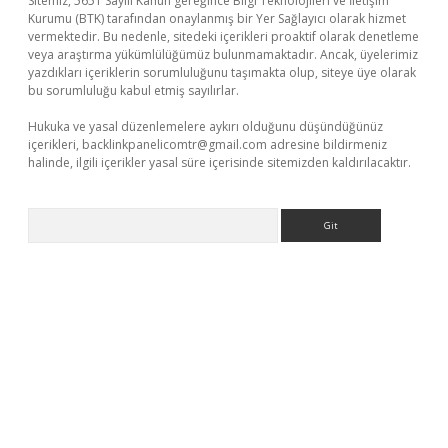
Sitemiz, 5651 Sayılı Kanun gereğince Bilgi Teknolojileri ve İletişim
Kurumu (BTK) tarafından onaylanmış bir Yer Sağlayıcı olarak hizmet
vermektedir. Bu nedenle, sitedeki içerikleri proaktif olarak denetleme
veya araştırma yükümlülüğümüz bulunmamaktadır. Ancak, üyelerimiz
yazdıkları içeriklerin sorumluluğunu taşımakta olup, siteye üye olarak
bu sorumluluğu kabul etmiş sayılırlar.
Hukuka ve yasal düzenlemelere aykırı olduğunu düşündüğünüz
içerikleri,
backlinkpanelicomtr@gmail.com
adresine bildirmeniz
halinde, ilgili içerikler yasal süre içerisinde sitemizden kaldırılacaktır.
Arama
texper.xyz/