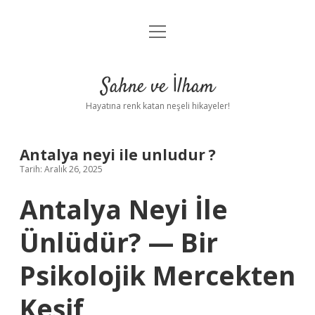
menüyü
Anasayfa
aç
Gizlilik Politikası
Sahne ve İlham
Yasal Uyarı
Hayatına renk katan neşeli hikayeler!
Hakkımızda
Antalya neyi ile unludur ?
Tarih: Aralık 26, 2025
Antalya Neyi İle
Ünlüdür? — Bir
Psikolojik Mercekten
Keşif