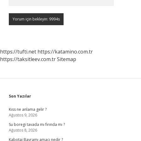
https://tufti.net
https://katamino.com.tr
https://taksitleev.com.tr
Sitemap
Sidebar
Son Yazılar
Kıss ne anlama gelir ?
Ağustos 9, 2026
Su boregi tavada mı fırında mı ?
Ağustos 8, 2026
Kabotaj Bayramı amacı nedir ?