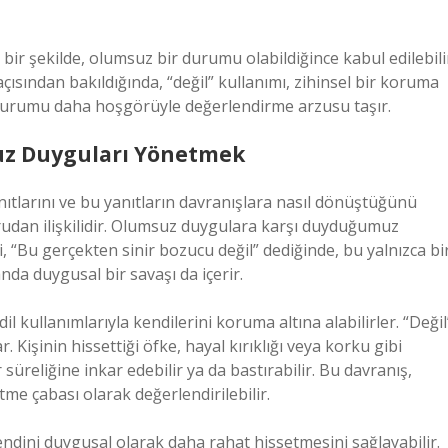
siz bir şekilde, olumsuz bir durumu olabildiğince kabul edilebili
 açısından bakıldığında, “değil” kullanımı, zihinsel bir koruma
durumu daha hoşgörüyle değerlendirme arzusu taşır.
suz Duyguları Yönetmek
anıtlarını ve bu yanıtların davranışlara nasıl dönüştüğünü
ğrudan ilişkilidir. Olumsuz duygulara karşı duyduğumuz
işi, “Bu gerçekten sinir bozucu değil” dediğinde, bu yalnızca bi
anda duygusal bir savaşı da içerir.
l kullanımlarıyla kendilerini koruma altına alabilirler. “Değil
 Kişinin hissettiği öfke, hayal kırıklığı veya korku gibi
süreliğine inkar edebilir ya da bastırabilir. Bu davranış,
me çabası olarak değerlendirilebilir.
endini duygusal olarak daha rahat hissetmesini sağlayabilir.