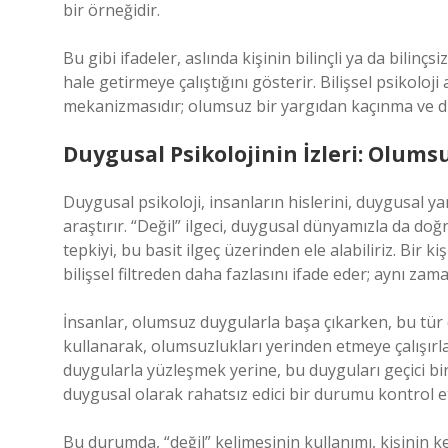
bir örneğidir.
Bu gibi ifadeler, aslında kişinin bilinçli ya da bilinç
hale getirmeye çalıştığını gösterir. Bilişsel psikoloji
mekanizmasıdır; olumsuz bir yargıdan kaçınma ve 
Duygusal Psikolojinin İzleri: Olum
Duygusal psikoloji, insanların hislerini, duygusal y
araştırır. “Değil” ilgeci, duygusal dünyamızla da do
tepkiyi, bu basit ilgeç üzerinden ele alabiliriz. Bir k
bilişsel filtreden daha fazlasını ifade eder; aynı zam
İnsanlar, olumsuz duygularla başa çıkarken, bu tür di
kullanarak, olumsuzlukları yerinden etmeye çalışırlar.
duygularla yüzleşmek yerine, bu duyguları geçici bir 
duygusal olarak rahatsız edici bir durumu kontrol et
Bu durumda, “değil” kelimesinin kullanımı, kişinin k