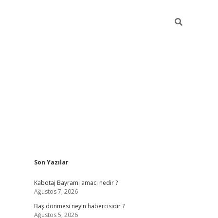
Sidebar
Son Yazılar
ilbet
vd casino giriş
vdcasino
https://www.betexpe
Kabotaj Bayramı amacı nedir ?
Ağustos 7, 2026
Baş dönmesi neyin habercisidir ?
Ağustos 5, 2026