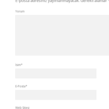
E-posta adresiniz yayınlanmayacak.
Gerekli alanlar
Yorum
İsim*
E-Posta*
Web Sitesi