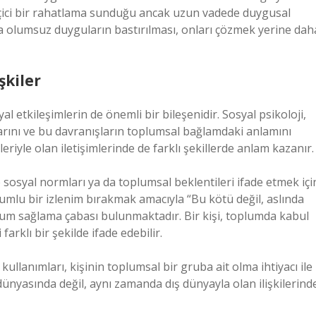
geçici bir rahatlama sunduğu ancak uzun vadede duygusal
ira olumsuz duyguların bastırılması, onları çözmek yerine dah
işkiler
al etkileşimlerin de önemli bir bileşenidir. Sosyal psikoloji,
şlarını ve bu davranışların toplumsal bağlamdaki anlamını
leriyle olan iletişimlerinde de farklı şekillerde anlam kazanır.
rde sosyal normları ya da toplumsal beklentileri ifade etmek içi
olumlu bir izlenim bırakmak amacıyla “Bu kötü değil, aslında
 uyum sağlama çabası bulunmaktadır. Bir kişi, toplumda kabul
rklı bir şekilde ifade edebilir.
 kullanımları, kişinin toplumsal bir gruba ait olma ihtiyacı ile
el dünyasında değil, aynı zamanda dış dünyayla olan ilişkilerind