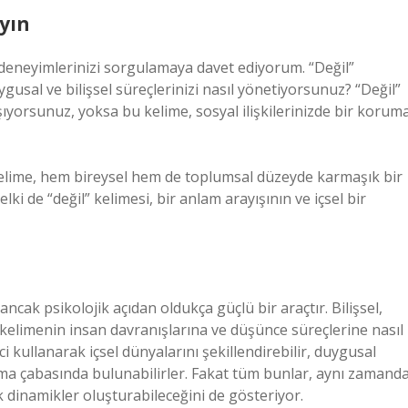
yın
deneyimlerinizi sorgulamaya davet ediyorum. “Değil”
ygusal ve bilişsel süreçlerinizi nasıl yönetiyorsunuz? “Değil”
yorsunuz, yoksa bu kelime, sosyal ilişkilerinizde bir korum
r kelime, hem bireysel hem de toplumsal düzeyde karmaşık bir
lki de “değil” kelimesi, bir anlam arayışının ve içsel bir
, ancak psikolojik açıdan oldukça güçlü bir araçtır. Bilişsel,
 kelimenin insan davranışlarına ve düşünce süreçlerine nasıl
eci kullanarak içsel dünyalarını şekillendirebilir, duygusal
ma çabasında bulunabilirler. Fakat tüm bunlar, aynı zamand
 dinamikler oluşturabileceğini de gösteriyor.