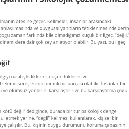
ı olmanın ötesine geçer. Kelimeler, insanlar arasındaki
in anlaşılmasında ve duygusal yanıtların tetiklenmesinde derin
e çoğu zaman farkında bile olmadığımız küçük bir ilgeç, “değil,
inamiklere dair çok şey anlatıyor olabilir. Bu yazı, bu ilgeç
ğil’
ilgiyi nasıl işlediklerini, düşündüklerini ve
iltreleme süreçlerinin önemli bir parçası olabilir. İnsanlar bir
ve olumsuz yönlerini karşılaştırır ve bu karşılaştırma çoğu
en kötü değil” dediğinde, burada bir tür psikolojik denge
l etmek yerine, “değil” kelimesi kullanılarak, kişisel bir
eye çalışılır. Bu, kişinin duygu durumunu koruma çabasının