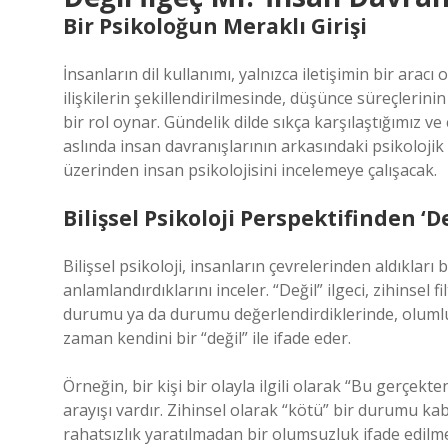
Bir Psikoloğun Meraklı Girişi
İnsanların dil kullanımı, yalnızca iletişimin bir arac
ilişkilerin şekillendirilmesinde, düşünce süreçlerin
bir rol oynar. Gündelik dilde sıkça karşılaştığımız v
aslında insan davranışlarının arkasındaki psikolojik d
üzerinden insan psikolojisini incelemeye çalışacak.
Bilişsel Psikoloji Perspektifinden ‘De
Bilişsel psikoloji, insanların çevrelerinden aldıkları b
anlamlandırdıklarını inceler. “Değil” ilgeci, zihinsel f
durumu ya da durumu değerlendirdiklerinde, olumlu 
zaman kendini bir “değil” ile ifade eder.
Örneğin, bir kişi bir olayla ilgili olarak “Bu gerçekt
arayışı vardır. Zihinsel olarak “kötü” bir durumu kabu
rahatsızlık yaratılmadan bir olumsuzluk ifade edilm