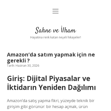
menüyü
Anasayfa
aç
Gizlilik Politikası
Sahne ve İlham
Yasal Uyarı
Hayatına renk katan neşeli hikayeler!
Hakkımızda
Amazon’da satım yapmak için ne
gerekli ?
Tarih: Haziran 30, 2026
Giriş: Dijital Piyasalar ve
İktidarın Yeniden Dağılımı
Amazon’da satış yapma fikri, yüzeyde teknik bir
girişim gibi görünür: bir hesap açmak, ürün