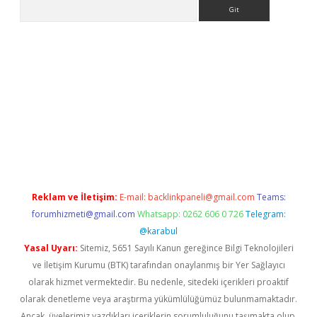
Arama
r.xyz/
Reklam ve İletişim:
E-mail:
backlinkpaneli@gmail.com
Teams:
forumhizmeti@gmail.com
Whatsapp: 0262 606 0 726
Telegram:
@karabul
Yasal Uyarı:
Sitemiz, 5651 Sayılı Kanun gereğince Bilgi Teknolojileri
ve İletişim Kurumu (BTK) tarafından onaylanmış bir Yer Sağlayıcı
olarak hizmet vermektedir. Bu nedenle, sitedeki içerikleri proaktif
olarak denetleme veya araştırma yükümlülüğümüz bulunmamaktadır.
Ancak, üyelerimiz yazdıkları içeriklerin sorumluluğunu taşımakta olup,