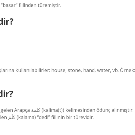
asar” fiilinden türemiştir.
dir?
şlarına kullanılabilirler: ​​house, stone, hand, water, vb. Örnek:
dir?
sinden ödünç alınmıştır.
Arapça kelime, aynı dilde faˁila(t) ölçüsünde de görülen كَلَمَ (kalama) “dedi” fiilinin bir türevidir.