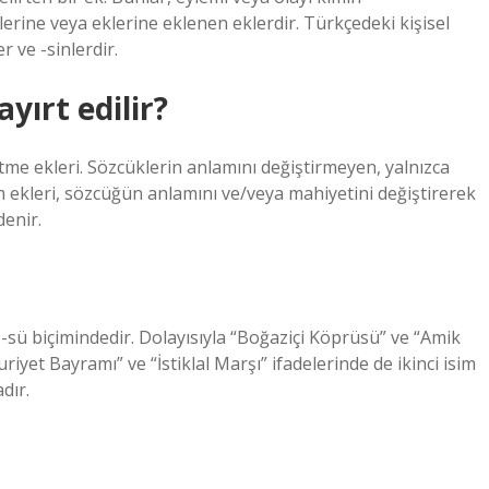
mlerine veya eklerine eklenen eklerdir. Türkçedeki kişisel
ler ve -sinlerdir.
yırt edilir?
retme ekleri. Sözcüklerin anlamını değiştirmeyen, yalnızca
 ekleri, sözcüğün anlamını ve/veya mahiyetini değiştirerek
denir.
-su, -sü biçimindedir. Dolayısıyla “Boğaziçi Köprüsü” ve “Amik
iyet Bayramı” ve “İstiklal Marşı” ifadelerinde de ikinci isim
dır.