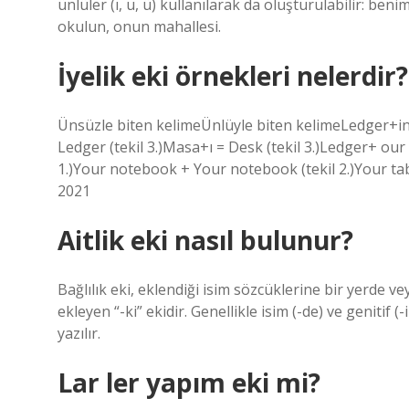
ünlüler (ı, u, ü) kullanılarak da oluşturulabilir: ben
okulun, onun mahallesi.
İyelik eki örnekleri nelerdir?
Ünsüzle biten kelimeÜnlüyle biten kelimeLedger+in =
Ledger (tekil 3.)Masa+ı = Desk (tekil 3.)Ledger+ our 
1.)Your notebook + Your notebook (tekil 2.)Your tabl
2021
Aitlik eki nasıl bulunur?
Bağlılık eki, eklendiği isim sözcüklerine bir yerde 
ekleyen “-ki” ekidir. Genellikle isim (-de) ve genitif 
yazılır.
Lar ler yapım eki mi?