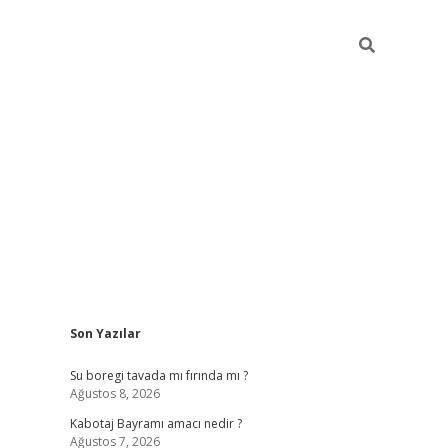
Sidebar
Son Yazılar
ilbet
vd casino giriş
vdcasino
https://www.betexper.x
Su boregi tavada mı fırında mı ?
Ağustos 8, 2026
Kabotaj Bayramı amacı nedir ?
Ağustos 7, 2026