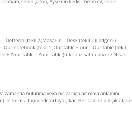
im arabam, senin şaton, Ayşe’nin kedisi, bizim ev, senin
 Defterin (tekil 2.)Masa+ın = Desk (tekil 2.)Ledger+i =
= Our notebook (tekil 1.)Our table + our = Our table (tekil
e + Your table = Your table (tekil 2.)2 satır daha 27 Nisan
veya zamanda bulunma veya bir varlığa ait olma anlamını
(-in) ile formül biçiminde ortaya çıkar. Her zaman bileşik olara