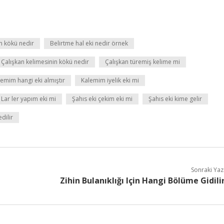
n kökü nedir
Belirtme hal eki nedir örnek
Çalışkan kelimesinin kökü nedir
Çalışkan türemiş kelime mi
emim hangi eki almıştır
Kalemim iyelik eki mi
Lar ler yapım eki mi
Şahıs eki çekim eki mi
Şahıs eki kime gelir
dilir
Sonraki Yaz
Zihin Bulanıklığı Için Hangi Bölüme Gidili