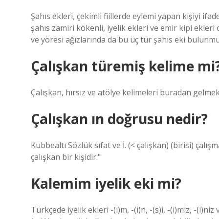
Şahıs ekleri, çekimli fiillerde eylemi yapan kişiyi ifa
şahıs zamiri kökenli, iyelik ekleri ve emir kipi ekler
ve yöresi ağızlarında da bu üç tür şahıs eki bulunmu
Çalışkan türemiş kelime mi
Çalışkan, hırsız ve atölye kelimeleri buradan gelmek
Çalışkan ın doğrusu nedir?
Kubbealtı Sözlük sıfat ve İ. (< çalışkan) (birisi) çal
çalışkan bir kişidir."
Kalemim iyelik eki mi?
Türkçede iyelik ekleri -(i)m, -(i)n, -(s)i, -(i)miz, -(i)n