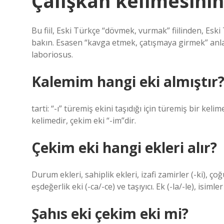
Çalışkan kelimesinin
Bu fiil, Eski Türkçe “dövmek, vurmak” fiilinden, Eski T
bakın. Esasen “kavga etmek, çatışmaya girmek” anlamı
laboriosus.
Kalemim hangi eki almıştır
tarti: “-ı” türemiş ekini taşıdığı için türemiş bir ke
kelimedir, çekim eki “-im”dir.
Çekim eki hangi ekleri alır?
Durum ekleri, sahiplik ekleri, izafi zamirler (-ki), çoğul 
eşdeğerlik eki (-ca/-ce) ve taşıyıcı. Ek (-la/-le), isimler
Şahıs eki çekim eki mi?