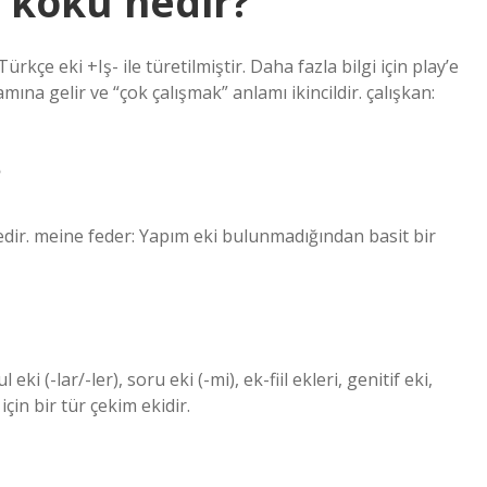
 kökü nedir?
ürkçe eki +Iş- ile türetilmiştir. Daha fazla bilgi için play’e
na gelir ve “çok çalışmak” anlamı ikincildir. çalışkan:
?
limedir. meine feder: Yapım eki bulunmadığından basit bir
eki (-lar/-ler), soru eki (-mi), ek-fiil ekleri, genitif eki,
 için bir tür çekim ekidir.