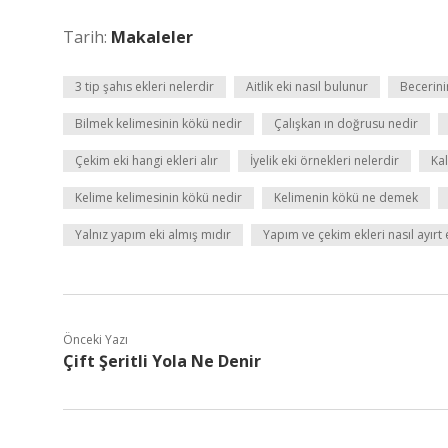
Tarih:
Makaleler
3 tip şahıs ekleri nelerdir
Aitlik eki nasıl bulunur
Becerini
Bilmek kelimesinin kökü nedir
Çalışkan ın doğrusu nedir
Çekim eki hangi ekleri alır
İyelik eki örnekleri nelerdir
Kal
Kelime kelimesinin kökü nedir
Kelimenin kökü ne demek
Yalnız yapım eki almış mıdır
Yapım ve çekim ekleri nasıl ayırt e
Önceki Yazı
Çift Şeritli Yola Ne Denir