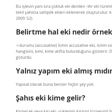
Bu işlevin yanı sıra çokluk eki denilen -lAr eki türetm
tekil şahısta sahiplik ekleri eklenerek oluşturulur:
2009: 52).
Belirtme hal eki nedir örne
-i durumu (accusative) İsmin accusative eki, ismin s
hangisini, kimi, kime atıfta bulunduğunu gösterir. Di
götürdü.
Yalnız yapım eki almış mıdı
Yapısal olarak buna benzer hiçbir şey yok.
Şahıs eki kime gelir?
Kişisel ek veya kişi eki, yüklemin kişisini (öznesini) 