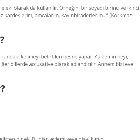
e eki olarak da kullanılır. Örneğin, bir soyadı birinci ve ikinci
 kız kardeşlerim, amcalarım, kayınbiraderlerim…” (Korkmaz
k?
onundaki kelimeyi belirtilen nesne yapar. Yüklemin neyi,
ğer dillerde accusative olarak adlandırılır. Annem bizi eve
r?
belirten bir ek. Bunlar, eylemi veya olayı kimin