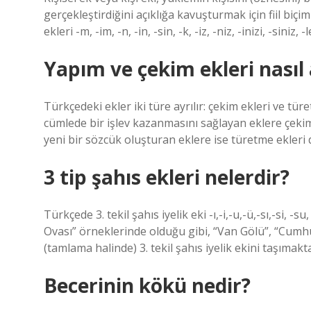
gerçekleştirdiğini açıklığa kavuşturmak için fiil biçi
ekleri -m, -im, -n, -in, -sin, -k, -iz, -niz, -inizi, -siniz, -
Yapım ve çekim ekleri nasıl a
Türkçedeki ekler iki türe ayrılır: çekim ekleri ve tü
cümlede bir işlev kazanmasını sağlayan eklere çekim
yeni bir sözcük oluşturan eklere ise türetme ekleri 
3 tip şahıs ekleri nelerdir?
Türkçede 3. tekil şahıs iyelik eki -ı,-i,-u,-ü,-sı,-si, 
Ovası” örneklerinde olduğu gibi, “Van Gölü”, “Cumhur
(tamlama halinde) 3. tekil şahıs iyelik ekini taşımakta
Becerinin kökü nedir?