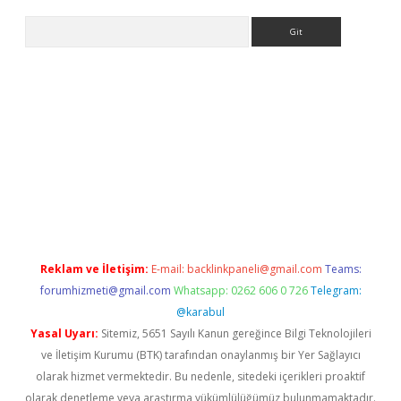
Arama
//www.betexper.xyz/
Reklam ve İletişim:
E-mail:
backlinkpaneli@gmail.com
Teams:
forumhizmeti@gmail.com
Whatsapp: 0262 606 0 726
Telegram:
@karabul
Yasal Uyarı:
Sitemiz, 5651 Sayılı Kanun gereğince Bilgi Teknolojileri
ve İletişim Kurumu (BTK) tarafından onaylanmış bir Yer Sağlayıcı
olarak hizmet vermektedir. Bu nedenle, sitedeki içerikleri proaktif
olarak denetleme veya araştırma yükümlülüğümüz bulunmamaktadır.