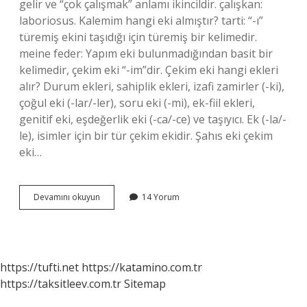
gelir ve “çok çalışmak” anlamı ikincildir. çalışkan:
laboriosus. Kalemim hangi eki almıştır? tarti: “-ı”
türemiş ekini taşıdığı için türemiş bir kelimedir.
meine feder: Yapım eki bulunmadığından basit bir
kelimedir, çekim eki “-im”dir. Çekim eki hangi ekleri
alır? Durum ekleri, sahiplik ekleri, izafi zamirler (-ki),
çoğul eki (-lar/-ler), soru eki (-mi), ek-fiil ekleri,
genitif eki, eşdeğerlik eki (-ca/-ce) ve taşıyıcı. Ek (-la/-
le), isimler için bir tür çekim ekidir. Şahıs eki çekim
eki…
Çalışkan
Devamını okuyun
14 Yorum
Hangi
Eki
Almıştır
https://tufti.net
https://katamino.com.tr
https://taksitleev.com.tr
Sitemap