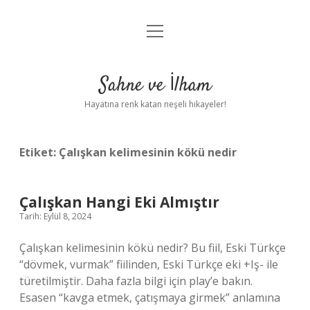
menüyü
Anasayfa
aç
Gizlilik Politikası
Sahne ve İlham
Yasal Uyarı
Hayatına renk katan neşeli hikayeler!
Hakkımızda
Etiket:
Çalışkan kelimesinin kökü nedir
Çalışkan Hangi Eki Almıştır
Tarih: Eylül 8, 2024
Çalışkan kelimesinin kökü nedir? Bu fiil, Eski Türkçe
“dövmek, vurmak” fiilinden, Eski Türkçe eki +Iş- ile
türetilmiştir. Daha fazla bilgi için play’e bakın.
Esasen “kavga etmek, çatışmaya girmek” anlamına