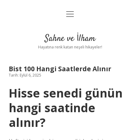
menüyü
Anasayfa
aç
Gizlilik Politikası
Sahne ve İlham
Yasal Uyarı
Hayatına renk katan neşeli hikayeler!
Hakkımızda
Bist 100 Hangi Saatlerde Alınır
Tarih: Eylül 6, 2025
Hisse senedi günün
hangi saatinde
alınır?