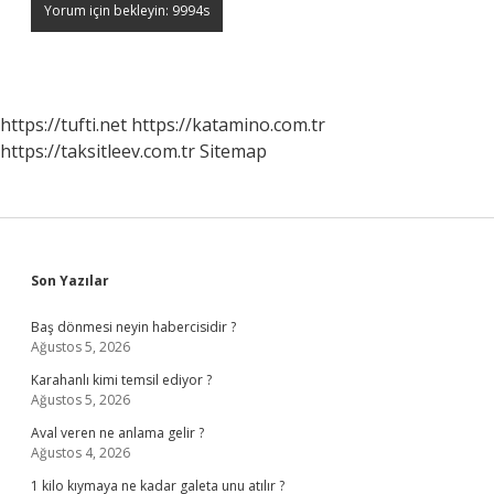
https://tufti.net
https://katamino.com.tr
https://taksitleev.com.tr
Sitemap
Sidebar
Son Yazılar
Baş dönmesi neyin habercisidir ?
Ağustos 5, 2026
Karahanlı kimi temsil ediyor ?
Ağustos 5, 2026
Aval veren ne anlama gelir ?
Ağustos 4, 2026
1 kilo kıymaya ne kadar galeta unu atılır ?