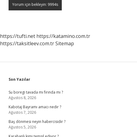
https://tufti.net
https://katamino.com.tr
https://taksitleev.com.tr
Sitemap
Sidebar
Son Yazılar
Su boregi tavada mı fırında mı ?
Ağustos 8, 2026
Kabotaj Bayramı amacı nedir ?
Ağustos 7, 2026
Baş dönmesi neyin habercisidir ?
Ağustos 5, 2026
Karahanlı kimi temsil ediyor ?