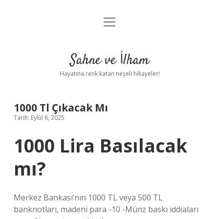
menüyü
Anasayfa
aç
Gizlilik Politikası
Sahne ve İlham
Yasal Uyarı
Hayatına renk katan neşeli hikayeler!
Hakkımızda
1000 Tl Çıkacak Mı
Tarih: Eylül 6, 2025
1000 Lira Basılacak
mı?
Merkez Bankası’nın 1000 TL veya 500 TL
banknotları, madeni para -10 -Münz baskı iddiaları