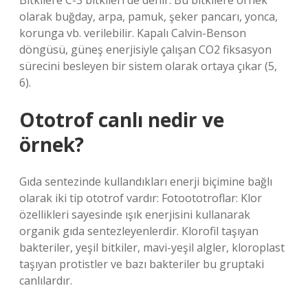
Bitkilere C-3 bitkileri de denir. Bu bitkilere örnek
olarak buğday, arpa, pamuk, şeker pancarı, yonca,
korunga vb. verilebilir. Kapalı Calvin-Benson
döngüsü, güneş enerjisiyle çalışan CO2 fiksasyon
sürecini besleyen bir sistem olarak ortaya çıkar (5,
6).
Ototrof canlı nedir ve
örnek?
Gıda sentezinde kullandıkları enerji biçimine bağlı
olarak iki tip ototrof vardır: Fotoototroflar: Klor
özellikleri sayesinde ışık enerjisini kullanarak
organik gıda sentezleyenlerdir. Klorofil taşıyan
bakteriler, yeşil bitkiler, mavi-yeşil algler, kloroplast
taşıyan protistler ve bazı bakteriler bu gruptaki
canlılardır.