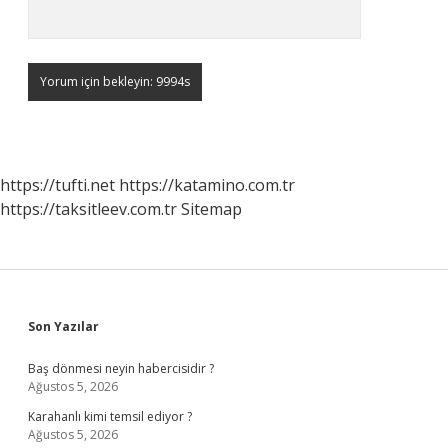
https://tufti.net
https://katamino.com.tr
https://taksitleev.com.tr
Sitemap
Sidebar
Son Yazılar
Baş dönmesi neyin habercisidir ?
Ağustos 5, 2026
Karahanlı kimi temsil ediyor ?
Ağustos 5, 2026