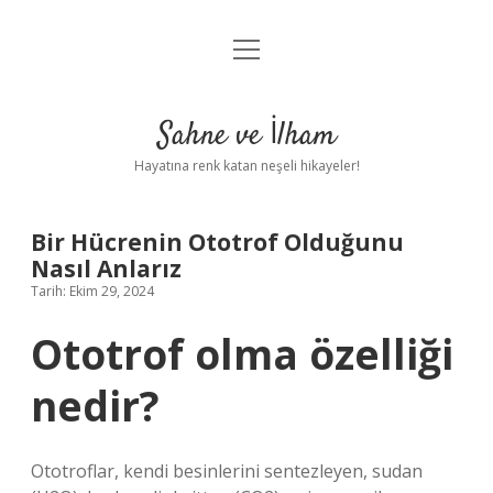
menüyü
Anasayfa
aç
Gizlilik Politikası
Sahne ve İlham
Yasal Uyarı
Hayatına renk katan neşeli hikayeler!
Hakkımızda
Bir Hücrenin Ototrof Olduğunu
Nasıl Anlarız
Tarih: Ekim 29, 2024
Ototrof olma özelliği
nedir?
Ototroflar, kendi besinlerini sentezleyen, sudan