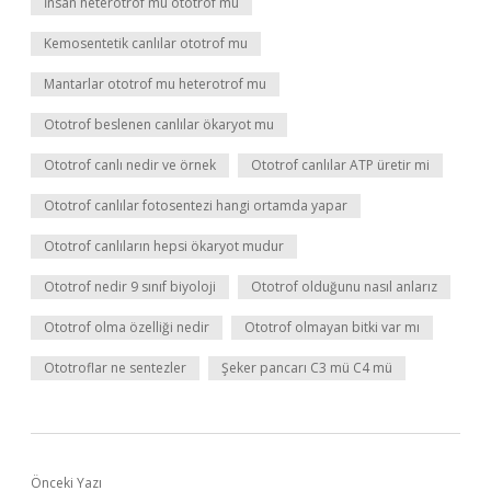
İnsan heterotrof mu ototrof mu
Kemosentetik canlılar ototrof mu
Mantarlar ototrof mu heterotrof mu
Ototrof beslenen canlılar ökaryot mu
Ototrof canlı nedir ve örnek
Ototrof canlılar ATP üretir mi
Ototrof canlılar fotosentezi hangi ortamda yapar
Ototrof canlıların hepsi ökaryot mudur
Ototrof nedir 9 sınıf biyoloji
Ototrof olduğunu nasıl anlarız
Ototrof olma özelliği nedir
Ototrof olmayan bitki var mı
Ototroflar ne sentezler
Şeker pancarı C3 mü C4 mü
Önceki Yazı