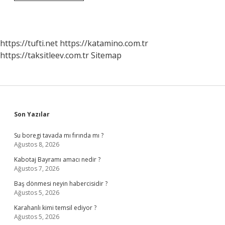
Hücrenin
Ototrof
Olduğunu
Nasıl
Anlarız
https://tufti.net
https://katamino.com.tr
https://taksitleev.com.tr
Sitemap
Sidebar
Son Yazılar
Su boregi tavada mı fırında mı ?
Ağustos 8, 2026
Kabotaj Bayramı amacı nedir ?
Ağustos 7, 2026
Baş dönmesi neyin habercisidir ?
Ağustos 5, 2026
Karahanlı kimi temsil ediyor ?
Ağustos 5, 2026