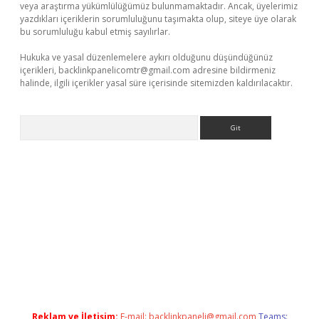
veya araştırma yükümlülüğümüz bulunmamaktadır. Ancak, üyelerimiz
yazdıkları içeriklerin sorumluluğunu taşımakta olup, siteye üye olarak
bu sorumluluğu kabul etmiş sayılırlar.
Hukuka ve yasal düzenlemelere aykırı olduğunu düşündüğünüz
içerikleri,
backlinkpanelicomtr@gmail.com
adresine bildirmeniz
halinde, ilgili içerikler yasal süre içerisinde sitemizden kaldırılacaktır.
Arama
//www.betexper.xyz/
Reklam ve İletişim:
E-mail:
backlinkpaneli@gmail.com
Teams: