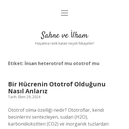
menüyü
Anasayfa
aç
Gizlilik Politikası
Sahne ve İlham
Yasal Uyarı
Hayatına renk katan neşeli hikayeler!
Hakkımızda
Etiket:
İnsan heterotrof mu ototrof mu
Bir Hücrenin Ototrof Olduğunu
Nasıl Anlarız
Tarih: Ekim 29, 2024
Ototrof olma özelliği nedir? Ototroflar, kendi
besinlerini sentezleyen, sudan (H2O),
karbondioksitten (CO2) ve inorganik tuzlardan