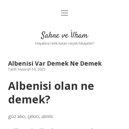
menüyü
Anasayfa
aç
Gizlilik Politikası
Sahne ve İlham
Yasal Uyarı
Hayatına renk katan neşeli hikayeler!
Hakkımızda
Albenisi Var Demek Ne Demek
Tarih: Haziran 10, 2025
Albenisi olan ne
demek?
göz alıcı, çekici, alımlı.