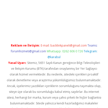
texper.xyz/
Reklam ve İletişim:
E-mail:
backlinkpaneli@gmail.com
Teams:
forumhizmeti@gmail.com
Whatsapp: 0262 606 0 726
Telegram:
@karabul
Yasal Uyarı:
Sitemiz, 5651 Sayılı Kanun gereğince Bilgi Teknolojileri
ve İletişim Kurumu (BTK) tarafından onaylanmış bir Yer Sağlayıcı
olarak hizmet vermektedir. Bu nedenle, sitedeki içerikleri proaktif
olarak denetleme veya araştırma yükümlülüğümüz bulunmamaktadır.
Ancak, üyelerimiz yazdıkları içeriklerin sorumluluğunu taşımakta olup,
siteye üye olarak bu sorumluluğu kabul etmiş sayılırlar. Bu internet
sitesi, herhangi bir marka, kurum veya şahıs şirketi ile hiçbir bağlantısı
bulunmamaktadır. Sitede yalnızca kendi hazırladığımız makaleler