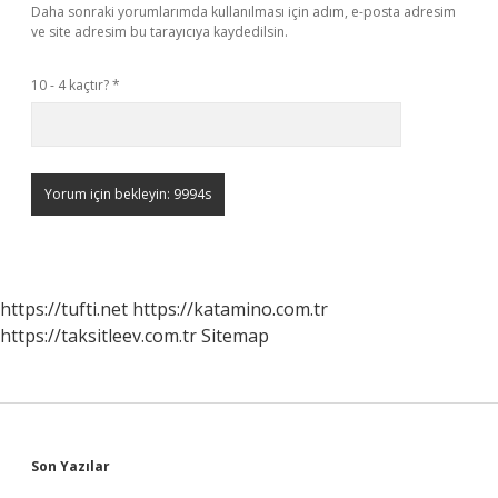
Daha sonraki yorumlarımda kullanılması için adım, e-posta adresim
ve site adresim bu tarayıcıya kaydedilsin.
10 - 4 kaçtır?
*
https://tufti.net
https://katamino.com.tr
https://taksitleev.com.tr
Sitemap
Sidebar
Son Yazılar