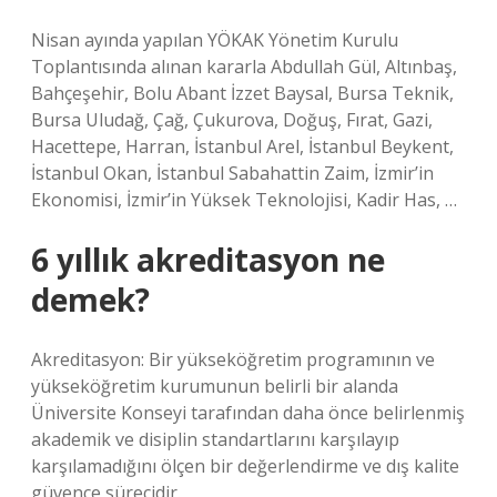
Nisan ayında yapılan YÖKAK Yönetim Kurulu
Toplantısında alınan kararla Abdullah Gül, Altınbaş,
Bahçeşehir, Bolu Abant İzzet Baysal, Bursa Teknik,
Bursa Uludağ, Çağ, Çukurova, Doğuş, Fırat, Gazi,
Hacettepe, Harran, İstanbul Arel, İstanbul Beykent,
İstanbul Okan, İstanbul Sabahattin Zaim, İzmir’in
Ekonomisi, İzmir’in Yüksek Teknolojisi, Kadir Has, …
6 yıllık akreditasyon ne
demek?
Akreditasyon: Bir yükseköğretim programının ve
yükseköğretim kurumunun belirli bir alanda
Üniversite Konseyi tarafından daha önce belirlenmiş
akademik ve disiplin standartlarını karşılayıp
karşılamadığını ölçen bir değerlendirme ve dış kalite
güvence sürecidir.