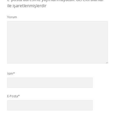
ile işaretlenmişlerdir
Yorum
İsim*
E-Posta*