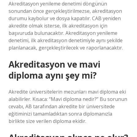
Akreditasyon yenileme denetimi döngünün
sonundan önce gerçekleştirilmezse, akreditasyon
durumu kaybolur ve dosya kapatılır. CAB yeniden
akredite olmak isterse, ilk akreditasyon için
başvuruda bulunacaktır. Akreditasyon yenileme
denetimi, ilk akreditasyon denetimiyle aynı şekilde
planlanacak, gerçekleştirilecek ve raporlanacaktır.
Akreditasyon ve mavi
diploma aynı şey mi?
Akredite üniversitelerin mezunları mavi diploma eki
alabilirler. Kısaca: “Mavi diploma nedir?” Bu sorunun
cevabı, AB tarafından akredite bir üniversitede
eğitiminizi tamamladıktan sonra diplomanızla
birlikte size verilen diploma ekidir.