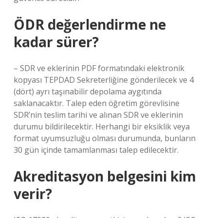
ÖDR değerlendirme ne
kadar sürer?
– SDR ve eklerinin PDF formatındaki elektronik
kopyası TEPDAD Sekreterliğine gönderilecek ve 4
(dört) ayrı taşınabilir depolama aygıtında
saklanacaktır. Talep eden öğretim görevlisine
SDR’nin teslim tarihi ve alınan SDR ve eklerinin
durumu bildirilecektir. Herhangi bir eksiklik veya
format uyumsuzluğu olması durumunda, bunların
30 gün içinde tamamlanması talep edilecektir.
Akreditasyon belgesini kim
verir?