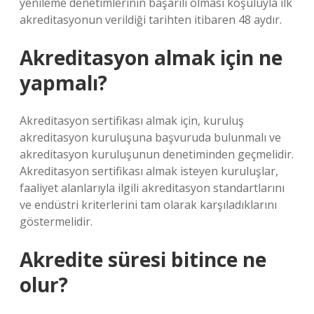
yenileme denetimlerinin başarılı olması koşuluyla ilk
akreditasyonun verildiği tarihten itibaren 48 aydır.
Akreditasyon almak için ne
yapmalı?
Akreditasyon sertifikası almak için, kuruluş
akreditasyon kuruluşuna başvuruda bulunmalı ve
akreditasyon kuruluşunun denetiminden geçmelidir.
Akreditasyon sertifikası almak isteyen kuruluşlar,
faaliyet alanlarıyla ilgili akreditasyon standartlarını
ve endüstri kriterlerini tam olarak karşıladıklarını
göstermelidir.
Akredite süresi bitince ne
olur?