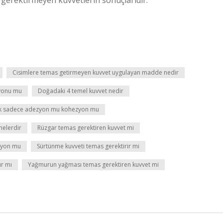
 gerektirmeyen kuvvetlerin sonuçlarıdır.”
Cisimlere temas getirmeyen kuvvet uygulayan madde nedir
yonu mu
Doğadaki 4 temel kuvvet nedir
lık sadece adezyon mu kohezyon mu
 nelerdir
Rüzgar temas gerektiren kuvvet mi
zyon mu
Sürtünme kuvveti temas gerektirir mi
ır mı
Yağmurun yağması temas gerektiren kuvvet mi