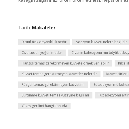
kazağın saçlarımızı diken diken etmesi, hepsi temas
Tarih:
Makaleler
9 sınıf fizik dayanıklılık nedir
Adezyon kuvveti nelere bağlıdır
Cıva sudan yoğun mudur
Cıvanın kohezyonu mu büyük adez
Hangisi temas gerektirmeyen kuvvete örnek verilebilir
Kılcal
Kuvvet temas gerektirmeyen kuvvetler nelerdir
Kuvvet türleri
Rüzgar temas gerektirmeyen kuvvet mi
Su adezyon mu kohe
Sürtünme kuvveti temas yüzeyine bağlı mı
Tuz adezyonu artır
Yüzey gerilimi hangi konuda