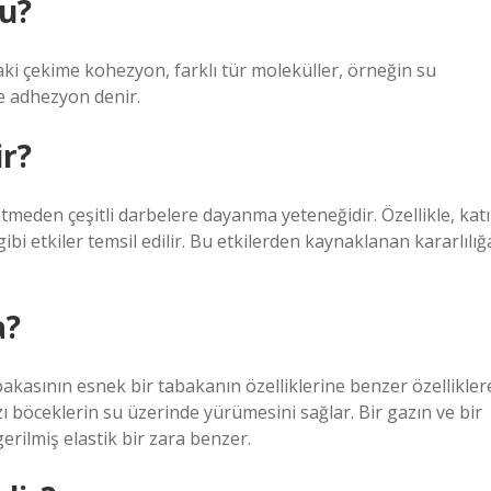
u?
aki çekime kohezyon, farklı tür moleküller, örneğin su
e adhezyon denir.
ir?
ybetmeden çeşitli darbelere dayanma yeteneğidir. Özellikle, katı
ibi etkiler temsil edilir. Bu etkilerden kaynaklanan kararlılığ
a?
abakasının esnek bir tabakanın özelliklerine benzer özellikler
ı böceklerin su üzerinde yürümesini sağlar. Bir gazın ve bir
gerilmiş elastik bir zara benzer.