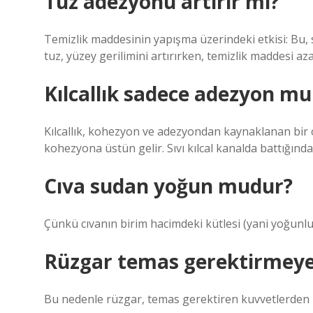
Tuz adezyonu artırır mı?
Temizlik maddesinin yapışma üzerindeki etkisi: Bu,
tuz, yüzey gerilimini artırırken, temizlik maddesi azal
Kılcallık sadece adezyon m
Kılcallık, kohezyon ve adezyondan kaynaklanan bir o
kohezyona üstün gelir. Sıvı kılcal kanalda battığın
Cıva sudan yoğun mudur?
Çünkü cıvanın birim hacimdeki kütlesi (yani yoğunl
Rüzgar temas gerektirmeye
Bu nedenle rüzgar, temas gerektiren kuvvetlerden b