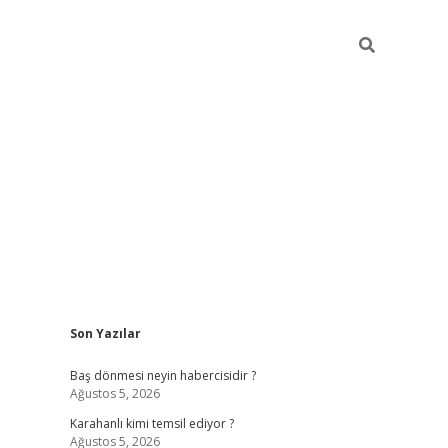
Sidebar
Son Yazılar
ilbet
vd casino giriş
vdcasino
https://www.betexper.
Baş dönmesi neyin habercisidir ?
Ağustos 5, 2026
Karahanlı kimi temsil ediyor ?
Ağustos 5, 2026