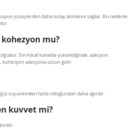
 suyun yüzeylerden daha kolay akmasını sağlar. Bu nedenle
tır.
u kohezyon mu?
lgudur. Sıvı kılcal kanalda yükseldiğinde, adezyon
da, kohezyon adezyona üstün gelir.
uğu) suyunkinden fazla olduğundan daha ağırdır.
n kuvvet mi?
iridir.