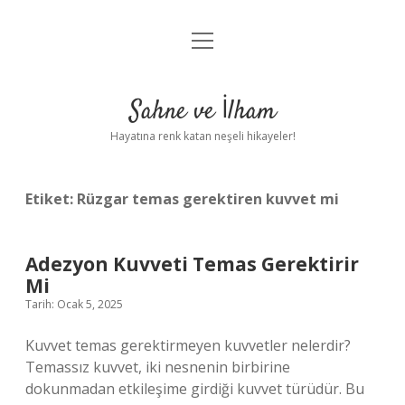
menüyü
Anasayfa
aç
Gizlilik Politikası
Sahne ve İlham
Yasal Uyarı
Hayatına renk katan neşeli hikayeler!
Hakkımızda
Etiket:
Rüzgar temas gerektiren kuvvet mi
Adezyon Kuvveti Temas Gerektirir
Mi
Tarih: Ocak 5, 2025
Kuvvet temas gerektirmeyen kuvvetler nelerdir?
Temassız kuvvet, iki nesnenin birbirine
dokunmadan etkileşime girdiği kuvvet türüdür. Bu