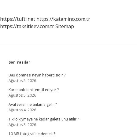
Gerektirir
Mi
https://tufti.net
https://katamino.com.tr
https://taksitleev.com.tr
Sitemap
Sidebar
Son Yazılar
Baş dönmesi neyin habercisidir ?
Ağustos 5, 2026
Karahanlı kimi temsil ediyor ?
Ağustos 5, 2026
Aval veren ne anlama gelir ?
Ağustos 4, 2026
1 kilo kıymaya ne kadar galeta unu atılır ?
Ağustos 3, 2026
10 MB fotoğraf ne demek ?