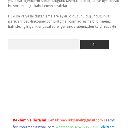
yazdıkları içeriklerin sorumluluğunu taşımakta olup, siteye üye olarak
bu sorumluluğu kabul etmiş sayılırlar.
Hukuka ve yasal düzenlemelere aykırı olduğunu düşündüğünüz
içerikleri,
backlinkpanelicomtr@gmail.com
adresine bildirmeniz
halinde, ilgili içerikler yasal süre içerisinde sitemizden kaldırılacaktır.
Arama
//www.betexper.xyz/
Reklam ve İletişim:
E-mail:
backlinkpaneli@gmail.com
Teams:
forumhizmeti@gmail.com
Whatsapp: 0262 606 0 726
Telegram: