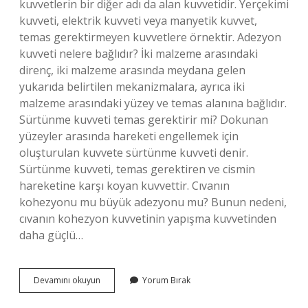
kuvvetlerin bir diğer adı da alan kuvvetidir. Yerçekimi
kuvveti, elektrik kuvveti veya manyetik kuvvet,
temas gerektirmeyen kuvvetlere örnektir. Adezyon
kuvveti nelere bağlıdır? İki malzeme arasındaki
direnç, iki malzeme arasında meydana gelen
yukarıda belirtilen mekanizmalara, ayrıca iki
malzeme arasındaki yüzey ve temas alanına bağlıdır.
Sürtünme kuvveti temas gerektirir mi? Dokunan
yüzeyler arasında hareketi engellemek için
oluşturulan kuvvete sürtünme kuvveti denir.
Sürtünme kuvveti, temas gerektiren ve cismin
hareketine karşı koyan kuvvettir. Cıvanın
kohezyonu mu büyük adezyonu mu? Bunun nedeni,
cıvanın kohezyon kuvvetinin yapışma kuvvetinden
daha güçlü…
Adezyon
Devamını okuyun
Yorum Bırak
Kuvveti
Temas