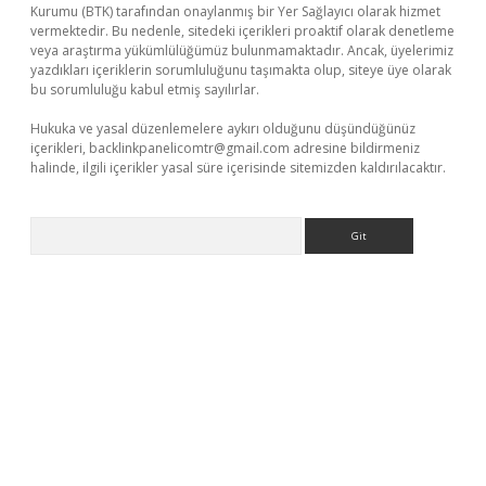
Kurumu (BTK) tarafından onaylanmış bir Yer Sağlayıcı olarak hizmet
vermektedir. Bu nedenle, sitedeki içerikleri proaktif olarak denetleme
veya araştırma yükümlülüğümüz bulunmamaktadır. Ancak, üyelerimiz
yazdıkları içeriklerin sorumluluğunu taşımakta olup, siteye üye olarak
bu sorumluluğu kabul etmiş sayılırlar.
Hukuka ve yasal düzenlemelere aykırı olduğunu düşündüğünüz
içerikleri,
backlinkpanelicomtr@gmail.com
adresine bildirmeniz
halinde, ilgili içerikler yasal süre içerisinde sitemizden kaldırılacaktır.
Arama
lbet
vd casino giriş
vdcasino
https://www.betexper.xyz/