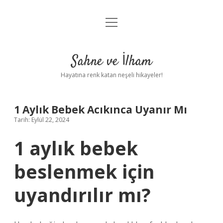
menüyü
Anasayfa
aç
Gizlilik Politikası
Sahne ve İlham
Yasal Uyarı
Hayatına renk katan neşeli hikayeler!
Hakkımızda
1 Aylık Bebek Acıkınca Uyanır Mı
Tarih: Eylül 22, 2024
1 aylık bebek
beslenmek için
uyandırılır mı?