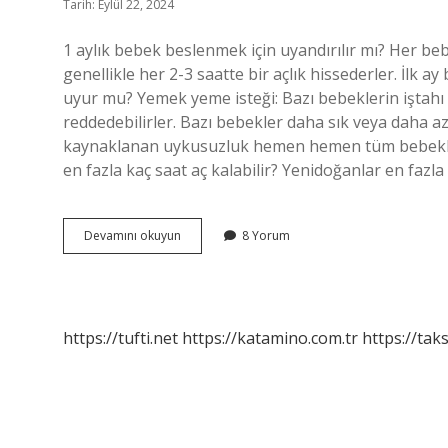
Tarih: Eylül 22, 2024
1 aylık bebek beslenmek için uyandırılır mı? Her beb
genellikle her 2-3 saatte bir açlık hissederler. İlk ay
uyur mu? Yemek yeme isteği: Bazı bebeklerin iştahı
reddedebilirler. Bazı bebekler daha sık veya daha az
kaynaklanan uykusuzluk hemen hemen tüm bebeklerde,
en fazla kaç saat aç kalabilir? Yenidoğanlar en fazla 3
1
Devamını okuyun
8 Yorum
Aylık
Bebek
Acıkınca
Uyanır
Mı
https://tufti.net
https://katamino.com.tr
https://taks