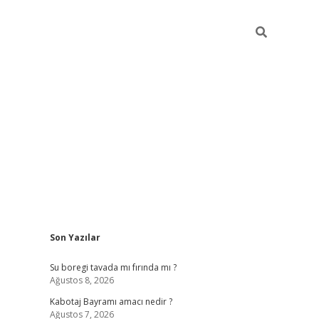
Sidebar
Son Yazılar
ilbet
vd casino giriş
vdcasino
https://www.bet
Su boregi tavada mı fırında mı ?
Ağustos 8, 2026
Kabotaj Bayramı amacı nedir ?
Ağustos 7, 2026