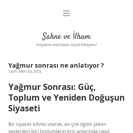
menüyü
Anasayfa
aç
Gizlilik Politikası
Sahne ve İlham
Yasal Uyarı
Hayatına renk katan neşeli hikayeler!
Hakkımızda
Yağmur sonrası ne anlatıyor ?
Tarih: Ekim 30, 2025
Yağmur Sonrası: Güç,
Toplum ve Yeniden Doğuşun
Siyaseti
Bir siyaset bilimci olarak, en çok ilgimi çeken
şeylerden biri toplumların kriz anlarında nasıl