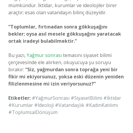
mümkündür. İktidar, kurumlar ve ideolojiler birer
araçtır; esas olan vatandaşın bilinç düzeyidir.
“Toplumlar, fırtınadan sonra gökkuşağını
bekler; oysa asıl mesele gökkuşağını yaratacak
ortak iradeyi bulabilmektir.”
Bu yazı,
Yağmur sonrası
temasını siyaset bilimi
çerçevesinde ele alırken, okuyucuya şu soruyu
bırakır:
“Siz, yağmurdan sonra toprağa yeni bir
fikir mi ekiyorsunuz, yoksa eski düzenin yeniden
filizlenmesine mi izin veriyorsunuz?”
Etiketler:
#YağmurSonrası #SiyasetBilimi #İktidar
#Kurumlar #İdeoloji #Vatandaşlık #KadınKatılımı
#ToplumsalDönüşüm