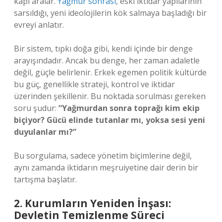
kapı aralar.
Yağmur sonrası
, eski iktidar yapılarının
sarsıldığı, yeni ideolojilerin kök salmaya başladığı bir
evreyi anlatır.
Bir sistem, tıpkı doğa gibi, kendi içinde bir denge
arayışındadır. Ancak bu denge, her zaman adaletle
değil, güçle belirlenir. Erkek egemen politik kültürde
bu güç, genellikle strateji, kontrol ve iktidar
üzerinden şekillenir. Bu noktada sorulması gereken
soru şudur:
“Yağmurdan sonra toprağı kim ekip
biçiyor? Gücü elinde tutanlar mı, yoksa sesi yeni
duyulanlar mı?”
Bu sorgulama, sadece yönetim biçimlerine değil,
aynı zamanda iktidarın meşruiyetine dair derin bir
tartışma başlatır.
2. Kurumların Yeniden İnşası:
Devletin Temizlenme Süreci