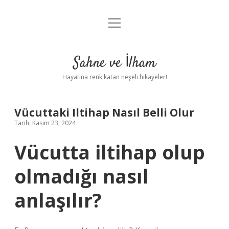
menüyü
Anasayfa
aç
Gizlilik Politikası
Sahne ve İlham
Yasal Uyarı
Hayatına renk katan neşeli hikayeler!
Hakkımızda
Vücuttaki Iltihap Nasıl Belli Olur
Tarih: Kasım 23, 2024
Vücutta iltihap olup
olmadığı nasıl
anlaşılır?