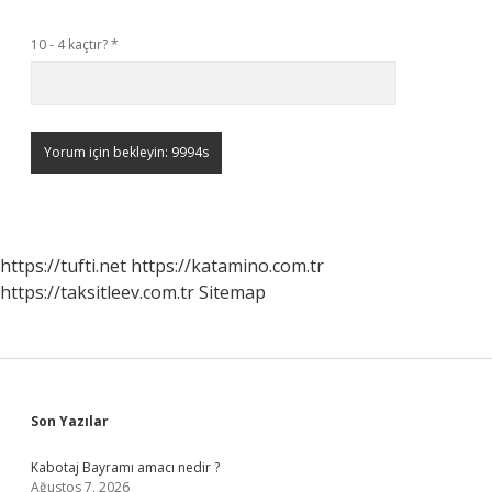
10 - 4 kaçtır?
*
https://tufti.net
https://katamino.com.tr
https://taksitleev.com.tr
Sitemap
Sidebar
Son Yazılar
Kabotaj Bayramı amacı nedir ?
Ağustos 7, 2026