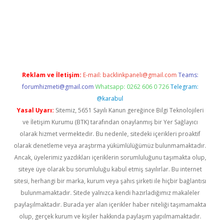
.xyz/
Reklam ve İletişim:
E-mail:
backlinkpaneli@gmail.com
Teams:
forumhizmeti@gmail.com
Whatsapp: 0262 606 0 726
Telegram:
@karabul
Yasal Uyarı:
Sitemiz, 5651 Sayılı Kanun gereğince Bilgi Teknolojileri
ve İletişim Kurumu (BTK) tarafından onaylanmış bir Yer Sağlayıcı
olarak hizmet vermektedir. Bu nedenle, sitedeki içerikleri proaktif
olarak denetleme veya araştırma yükümlülüğümüz bulunmamaktadır.
Ancak, üyelerimiz yazdıkları içeriklerin sorumluluğunu taşımakta olup,
siteye üye olarak bu sorumluluğu kabul etmiş sayılırlar. Bu internet
sitesi, herhangi bir marka, kurum veya şahıs şirketi ile hiçbir bağlantısı
bulunmamaktadır. Sitede yalnızca kendi hazırladığımız makaleler
paylaşılmaktadır. Burada yer alan içerikler haber niteliği taşımamakta
olup, gerçek kurum ve kişiler hakkında paylaşım yapılmamaktadır.