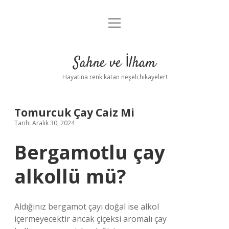
menüyü
Anasayfa
aç
Gizlilik Politikası
Sahne ve İlham
Yasal Uyarı
Hayatına renk katan neşeli hikayeler!
Hakkımızda
Tomurcuk Çay Caiz Mi
Tarih: Aralık 30, 2024
Bergamotlu çay
alkollü mü?
Aldığınız bergamot çayı doğal ise alkol
içermeyecektir ancak çiçeksi aromalı çay