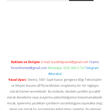
r.xyz/
Reklam ve İletişim:
E-mail:
backlinkpaneli@gmail.com
Teams:
forumhizmeti@gmail.com
Whatsapp: 0262 606 0 726
Telegram:
@karabul
Yasal Uyarı:
Sitemiz, 5651 Sayılı Kanun gereğince Bilgi Teknolojileri
ve İletişim Kurumu (BTK) tarafından onaylanmış bir Yer Sağlayıcı
olarak hizmet vermektedir. Bu nedenle, sitedeki içerikleri proaktif
olarak denetleme veya araştırma yükümlülüğümüz bulunmamaktadır.
Ancak, üyelerimiz yazdıkları içeriklerin sorumluluğunu taşımakta olup,
siteye üye olarak bu sorumluluğu kabul etmiş sayılırlar. Bu internet