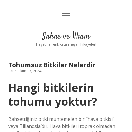
menüyü
Anasayfa
aç
Gizlilik Politikası
Sahne ve İlham
Yasal Uyarı
Hayatına renk katan neşeli hikayeler!
Hakkımızda
Tohumsuz Bitkiler Nelerdir
Tarih: Ekim 13, 2024
Hangi bitkilerin
tohumu yoktur?
Bahsettiğiniz bitki muhtemelen bir “hava bitkisi”
veya Tillandsia’dır. Hava bitkileri toprak olmadan