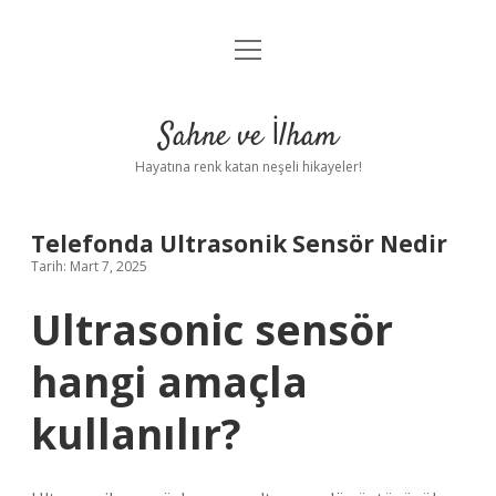
menüyü
Anasayfa
aç
Gizlilik Politikası
Sahne ve İlham
Yasal Uyarı
Hayatına renk katan neşeli hikayeler!
Hakkımızda
Telefonda Ultrasonik Sensör Nedir
Tarih: Mart 7, 2025
Ultrasonic sensör
hangi amaçla
kullanılır?