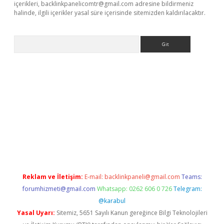
içerikleri,
backlinkpanelicomtr@gmail.com
adresine bildirmeniz
halinde, ilgili içerikler yasal süre içerisinde sitemizden kaldırılacaktır.
Arama
per.xyz/
Reklam ve İletişim:
E-mail:
backlinkpaneli@gmail.com
Teams:
forumhizmeti@gmail.com
Whatsapp: 0262 606 0 726
Telegram:
@karabul
Yasal Uyarı:
Sitemiz, 5651 Sayılı Kanun gereğince Bilgi Teknolojileri