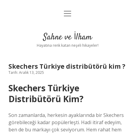
menüyü
Anasayfa
aç
Gizlilik Politikası
Sahne ve İlham
Yasal Uyarı
Hayatına renk katan neşeli hikayeler!
Hakkımızda
Skechers Türkiye distribütörü kim ?
Tarih: Aralık 13, 2025
Skechers Türkiye
Distribütörü Kim?
Son zamanlarda, herkesin ayaklarında bir Skechers
görebileceği kadar popülerleşti. Hadi itiraf edeyim,
ben de bu markayı çok seviyorum. Hem rahat hem