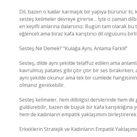
Dil, bazen o kadar karmaşık bir yapıya bürünür ki, 
sesteş kelimeler devreye girerse… İşte o zaman dilbi
en keyifli anlarına dalarsınız. Bugün tam olarak bu t
eğlenceli ama biraz kafa karıştırıcı dil olgusunu birl
Sesteş Ne Demek? “Kulağa Aynı, Anlama Farklı!”
Sesteş, dilde aynı şekilde telaffuz edilen ama anlamlar
kavrulmuş patates gibi çıtır çıtır bir ses bırakırken,
aynı şekilde okunur ama tek bir cümlede hangisinin h
olmanız gerekebilir.
Sesteş kelimeler, hem dilbilgisi derslerinde hem de 
güldürebilir, bazen de büyük bir kafa karışıklığına yo
hem de kadınların empatik yaklaşımını birleştirerek 
Erkeklerin Stratejik ve Kadınların Empatik Yaklaşım