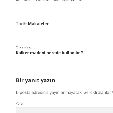
Tarih:
Makaleler
Önceki Yazı
Kalker madeni nerede kullanılır ?
Bir yanıt yazın
E-posta adresiniz yayınlanmayacak.
Gerekli alanlar
Yorum