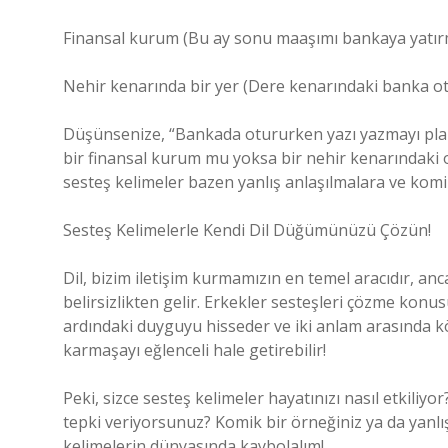
Finansal kurum (Bu ay sonu maaşımı bankaya yatırm
Nehir kenarında bir yer (Dere kenarındaki banka o
Düşünsenize, “Bankada otururken yazı yazmayı planl
bir finansal kurum mu yoksa bir nehir kenarındaki 
sesteş kelimeler bazen yanlış anlaşılmalara ve komi
Sesteş Kelimelerle Kendi Dil Düğümünüzü Çözün!
Dil, bizim iletişim kurmamızın en temel aracıdır, anc
belirsizlikten gelir. Erkekler sesteşleri çözme konu
ardındaki duyguyu hisseder ve iki anlam arasında köp
karmaşayı eğlenceli hale getirebilir!
Peki, sizce sesteş kelimeler hayatınızı nasıl etkiliyo
tepki veriyorsunuz? Komik bir örneğiniz ya da yanlış
kelimelerin dünyasında kaybolalım!