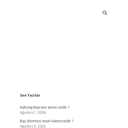
Sidebar
Son Yazılar
ilbet
vd casino giriş
vdcasino
https://www.betexpe
Kabotaj Bayramı amacı nedir ?
Ağustos 7, 2026
Baş dönmesi neyin habercisidir ?
Ağustos 5, 2026