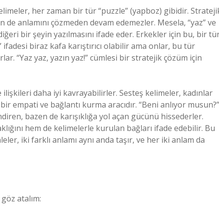
elimeler, her zaman bir tür “puzzle” (yapboz) gibidir. Strateji
sinin de anlamını çözmeden devam edemezler. Mesela, “yaz” ve
diğeri bir şeyin yazılmasını ifade eder. Erkekler için bu, bir tü
fadesi biraz kafa karıştırıcı olabilir ama onlar, bu tür
r. “Yaz yaz, yazın yaz!” cümlesi bir stratejik çözüm için
lişkileri daha iyi kavrayabilirler. Sesteş kelimeler, kadınlar
 bir empati ve bağlantı kurma aracıdır. “Beni anlıyor musun?
ndiren, bazen de karışıklığa yol açan gücünü hissederler.
klığını hem de kelimelerle kurulan bağları ifade edebilir. Bu
er, iki farklı anlamı aynı anda taşır, ve her iki anlam da
 göz atalım: