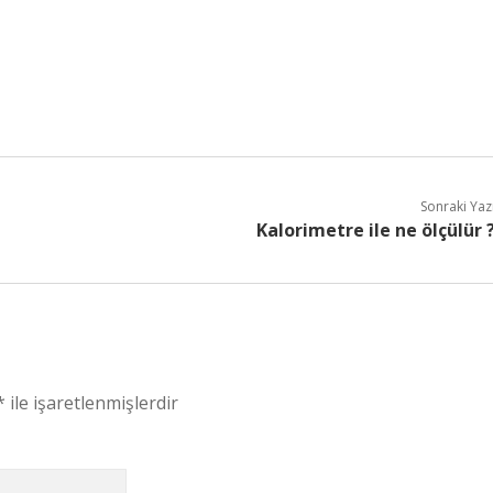
Sonraki Yaz
Kalorimetre ile ne ölçülür 
*
ile işaretlenmişlerdir