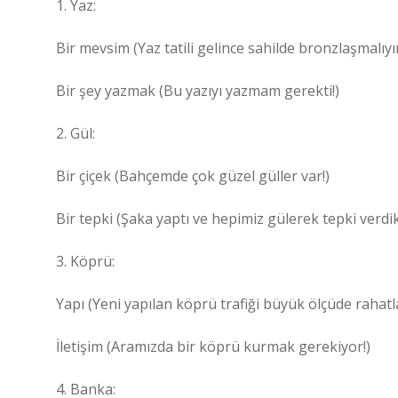
1. Yaz:
Bir mevsim (Yaz tatili gelince sahilde bronzlaşmalıyı
Bir şey yazmak (Bu yazıyı yazmam gerekti!)
2. Gül:
Bir çiçek (Bahçemde çok güzel güller var!)
Bir tepki (Şaka yaptı ve hepimiz gülerek tepki verdik
3. Köprü:
Yapı (Yeni yapılan köprü trafiği büyük ölçüde rahatl
İletişim (Aramızda bir köprü kurmak gerekiyor!)
4. Banka: