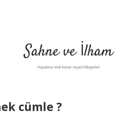
Sahne ve İlham
Hayatına renk katan neşeli hikayeler!
nek cümle ?