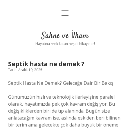
menüyü
Anasayfa
aç
Gizlilik Politikası
Sahne ve İlham
Yasal Uyarı
Hayatına renk katan neşeli hikayeler!
Hakkımızda
Septik hasta ne demek ?
Tarih: Aralık 19, 2025
Septik Hasta Ne Demek? Geleceğe Dair Bir Bakış
Günümüzün hızlı ve teknolojik ilerleyişine paralel
olarak, hayatımızda pek çok kavram değişiyor. Bu
değişikliklerden biri de tıp alanında. Bugün size
anlatacağım kavram ise, aslında eskiden beri bilinen
bir terim ama gelecekte çok daha büyük bir öneme