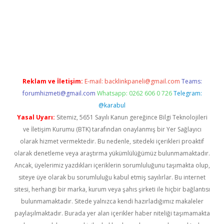
ilbet
vd casino giriş
vdcasino
https://www.betexper.xyz/
Reklam ve İletişim:
E-mail:
backlinkpaneli@gmail.com
Teams:
forumhizmeti@gmail.com
Whatsapp: 0262 606 0 726
Telegram:
@karabul
Yasal Uyarı:
Sitemiz, 5651 Sayılı Kanun gereğince Bilgi Teknolojileri
ve İletişim Kurumu (BTK) tarafından onaylanmış bir Yer Sağlayıcı
olarak hizmet vermektedir. Bu nedenle, sitedeki içerikleri proaktif
olarak denetleme veya araştırma yükümlülüğümüz bulunmamaktadır.
Ancak, üyelerimiz yazdıkları içeriklerin sorumluluğunu taşımakta olup,
siteye üye olarak bu sorumluluğu kabul etmiş sayılırlar. Bu internet
sitesi, herhangi bir marka, kurum veya şahıs şirketi ile hiçbir bağlantısı
bulunmamaktadır. Sitede yalnızca kendi hazırladığımız makaleler
paylaşılmaktadır. Burada yer alan içerikler haber niteliği taşımamakta