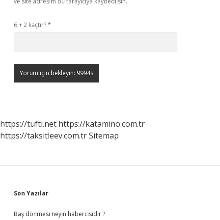
ve site adresim bu tarayıcıya kaydedilsin.
6 + 2 kaçtır?
*
https://tufti.net
https://katamino.com.tr
https://taksitleev.com.tr
Sitemap
Sidebar
Son Yazılar
Baş dönmesi neyin habercisidir ?