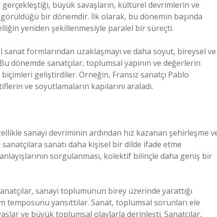
 gerçekleştiği, büyük savaşların, kültürel devrimlerin ve
in görüldüğü bir dönemdir. İlk olarak, bu dönemin başında
liğin yeniden şekillenmesiyle paralel bir süreçti.
sel sanat formlarından uzaklaşmayı ve daha soyut, bireysel ve
. Bu dönemde sanatçılar, toplumsal yapının ve değerlerin
biçimleri geliştirdiler. Örneğin, Fransız sanatçı Pablo
flerin ve soyutlamaların kapılarını araladı.
özellikle sanayi devriminin ardından hız kazanan şehirleşme v
 sanatçılara sanatı daha kişisel bir dilde ifade etme
nlayışlarının sorgulanması, kolektif bilinçle daha geniş bir
anatçılar, sanayi toplumunun birey üzerinde yarattığı
am temposunu yansıttılar. Sanat, toplumsal sorunları ele
vaşlar ve büyük toplumsal olaylarla derinleşti. Sanatçılar,