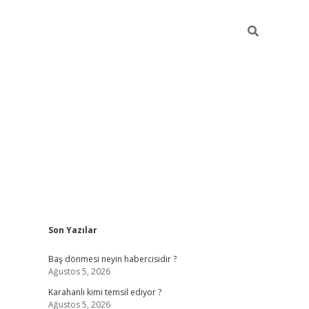
Sidebar
Son Yazılar
ilbet
vd casino giriş
vdcasino
https://www.betexp
Baş dönmesi neyin habercisidir ?
Ağustos 5, 2026
Karahanlı kimi temsil ediyor ?
Ağustos 5, 2026