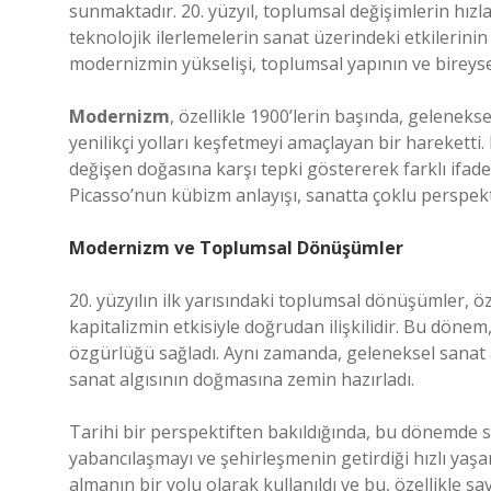
sunmaktadır. 20. yüzyıl, toplumsal değişimlerin hızla
teknolojik ilerlemelerin sanat üzerindeki etkilerin
modernizmin yükselişi, toplumsal yapının ve bireysel
Modernizm
, özellikle 1900’lerin başında, gelenek
yenilikçi yolları keşfetmeyi amaçlayan bir hareketti
değişen doğasına karşı tepki göstererek farklı ifade 
Picasso’nun kübizm anlayışı, sanatta çoklu perspekti
Modernizm ve Toplumsal Dönüşümler
20. yüzyılın ilk yarısındaki toplumsal dönüşümler, 
kapitalizmin etkisiyle doğrudan ilişkilidir. Bu dönem,
özgürlüğü sağladı. Aynı zamanda, geleneksel sanat a
sanat algısının doğmasına zemin hazırladı.
Tarihi bir perspektiften bakıldığında, bu dönemde s
yabancılaşmayı ve şehirleşmenin getirdiği hızlı yaş
almanın bir yolu olarak kullanıldı ve bu, özellikle sa