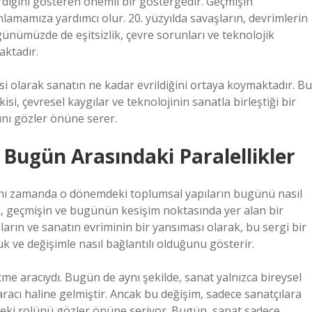
erdiğini gösteren önemli bir göstergedir. Geçmişin
amamıza yardımcı olur. 20. yüzyılda savaşların, devrimlerin
ünümüzde de eşitsizlik, çevre sorunları ve teknolojik
aktadır.
si olarak sanatın ne kadar evrildiğini ortaya koymaktadır. Bu
isi, çevresel kaygılar ve teknolojinin sanatla birleştiği bir
ını gözler önüne serer.
 Bugün Arasındaki Paralellikler
aynı zamanda o dönemdeki toplumsal yapıların bugünü nasıl
si, geçmişin ve bugünün kesişim noktasında yer alan bir
arın ve sanatın evriminin bir yansıması olarak, bu sergi bir
k ve değişimle nasıl bağlantılı olduğunu gösterir.
me aracıydı. Bugün de aynı şekilde, sanat yalnızca bireysel
 aracı haline gelmiştir. Ancak bu değişim, sadece sanatçılara
mdeki rolünü gözler önüne seriyor. Bugün, sanat sadece