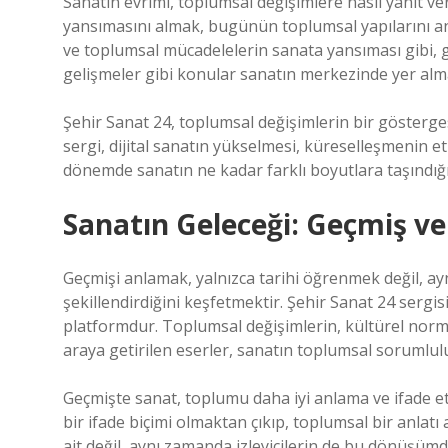
Sanatın evrimi, toplumsal değişimlere nasıl yanıt v
yansımasını almak, bugünün toplumsal yapılarını anl
ve toplumsal mücadelelerin sanata yansıması gibi, g
gelişmeler gibi konular sanatın merkezinde yer alm
Şehir Sanat 24, toplumsal değişimlerin bir gösterge
sergi, dijital sanatın yükselmesi, küreselleşmenin etk
dönemde sanatın ne kadar farklı boyutlara taşındığ
Sanatın Geleceği: Geçmiş ve
Geçmişi anlamak, yalnızca tarihi öğrenmek değil, 
şekillendirdiğini keşfetmektir. Şehir Sanat 24 sergi
platformdur. Toplumsal değişimlerin, kültürel norml
araya getirilen eserler, sanatın toplumsal sorumlulu
Geçmişte sanat, toplumu daha iyi anlama ve ifade et
bir ifade biçimi olmaktan çıkıp, toplumsal bir anlatı
ait değil, aynı zamanda izleyicilerin de bu dönüşü