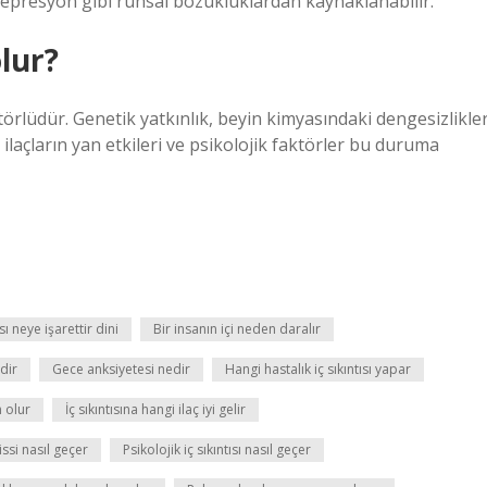
depresyon gibi ruhsal bozukluklardan kaynaklanabilir.
lur?
rlüdür. Genetik yatkınlık, beyin kimyasındaki dengesizlikler
ı ilaçların yan etkileri ve psikolojik faktörler bu duruma
sı neye işarettir dini
Bir insanın içi neden daralır
dir
Gece anksiyetesi nedir
Hangi hastalık iç sıkıntısı yapar
n olur
İç sıkıntısına hangi ilaç iyi gelir
ssi nasıl geçer
Psikolojik iç sıkıntısı nasıl geçer