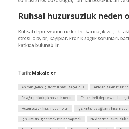
sonrası stres bozukluğu), ruh hali bozuklukları ve 
Ruhsal huzursuzluk neden o
Ruhsal depresyonun nedenleri karmaşık ve çok faktö
stresli olaylar, kayıplar, kronik sağlık sorunları, baz
katkıda bulunabilir.
Tarih:
Makaleler
Aniden gelen iç sıkıntısı nasıl geçer dua
Aniden gelen iç sıkıntı
En ağır psikolojik hastalık nedir
En tehlikeli depresyon hangisi
Huzursuzluk hissi neden olur
İç sıkıntısı ve ağlama hissi nede
İç sıkıntısını gidermek için ne yapmalı
Nedensiz huzursuzluk hi