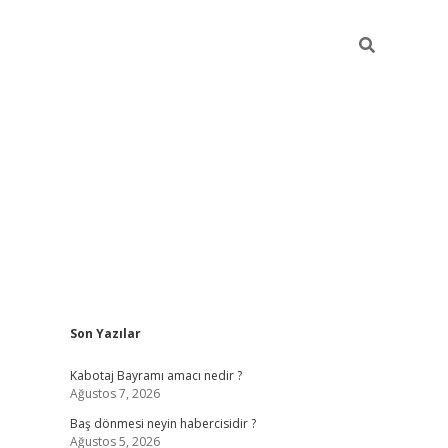
Sidebar
Son Yazılar
ilbet
vd casino giriş
vdcasino
https://www.betexper.x
Kabotaj Bayramı amacı nedir ?
Ağustos 7, 2026
Baş dönmesi neyin habercisidir ?
Ağustos 5, 2026