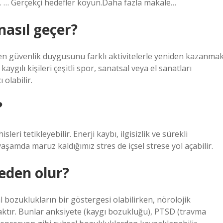
lun. … Gerçekçi hedefler koyun.Daha fazla makale…
nasıl geçer?
en güvenlik duygusunu farklı aktivitelerle yeniden kazanma
gılı kişileri çeşitli spor, sanatsal veya el sanatları
 olabilir.
?
ri tetikleyebilir. Enerji kaybı, ilgisizlik ve sürekli
yaşamda maruz kaldığımız stres de içsel strese yol açabilir.
neden olur?
 bozuklukların bir göstergesi olabilirken, nörolojik
caktır. Bunlar anksiyete (kaygı bozukluğu), PTSD (travma