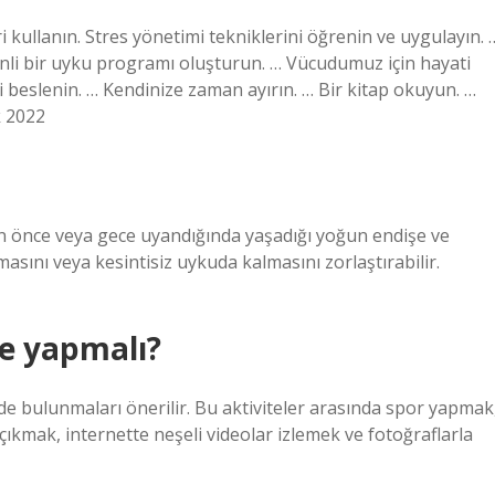
i kullanın. Stres yönetimi tekniklerini öğrenin ve uygulayın. 
nli bir uyku programı oluşturun. … Vücudumuz için hayati
li beslenin. … Kendinize zaman ayırın. … Bir kitap okuyun. …
k 2022
den önce veya gece uyandığında yaşadığı yoğun endişe ve
masını veya kesintisiz uykuda kalmasını zorlaştırabilir.
ne yapmalı?
lerde bulunmaları önerilir. Bu aktiviteler arasında spor yapmak
çıkmak, internette neşeli videolar izlemek ve fotoğraflarla