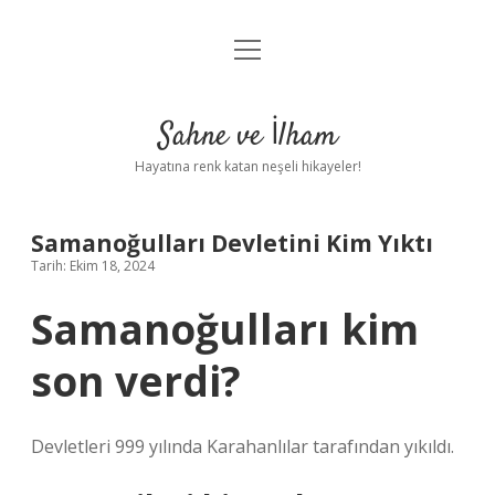
menüyü
Anasayfa
aç
Gizlilik Politikası
Sahne ve İlham
Yasal Uyarı
Hayatına renk katan neşeli hikayeler!
Hakkımızda
Samanoğulları Devletini Kim Yıktı
Tarih: Ekim 18, 2024
Samanoğulları kim
son verdi?
Devletleri 999 yılında Karahanlılar tarafından yıkıldı.