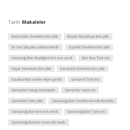
Tarih:
Makaleler
Babürlüler Devletini kim yıktı
Büyük Selçukluyu kim yıktı
En son Selçuklu sultanı kimdir
Gazneli Devletini kim yıktı
Hamitoğulları Beyliğine kim son verdi
İbni Sina Türk mü
Kaçar hanedanı kim yıktı
Karahanlı Devletini kim yıktı
Karahanlılar neden ikiye ayrıldı
Samanid Türk mü
Samaniler hangi mezheptir
Samaniler sünni mi
Samanileri kim yıktı
Samanoğulları Devleti nerede kuruldu
Samanoğulları kim son verdi
Samanoğulları Türk mü
Samanoğullarının resmi dili nedir