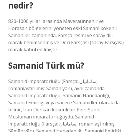
nedir?
820-1000 yılları arasında Maveraünnehir ve
Horasan bölgelerini yöneten eski Samanî kökenli
Samanîler zamanında, Farsça resmi ve saray dili
olarak benimsenmiş ve Deri Farsçası (saray Farsçası)
olarak kabul edilmiştir.
Samanid Türk mü?
Samanid İmparatorluğu (Farsça: سامانیان,
romanlaştırılmış: Sāmāniyān), aynı zamanda
Samanid İmparatorluğu, Samanid Hanedanlığı,
Samanid Emirliği veya sadece Samanidler olarak da
bilinir, İran Dehkan kökenli bir Pers Sünni
Müslüman imparatorluğuydu. Samanid
İmparatorluğu (Farsça: سامانیان, romanlaştırılmış:
Sāmāniyān), Samanid Hanedanlığı, Samanid Emirliği