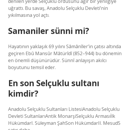
denilen yerde Selçuklu ordusunu ağır bir yenilgiye
uğrattı. Bu savaş, Anadolu Selçuklu Devleti’nin
yıkılmasına yol açtı.
Samaniler sünni mi?
Hayatının yaklaşık 69 yılını Sâmânîler’in çatısı altında
geçiren Ebû Mansûr Mâtürîdî (852–944) bu dönemin
en önemli düşünürüdür. Sünnî anlayışın akılcı
boyutunu temsil eder.
En son Selçuklu sultanı
kimdir?
Anadolu Selçuklu Sultanları ListesiAnadolu Selçuklu
Devleti SultanlarıAntik MonarşiSelçuklu Armasıİlk
HükümdarI. Süleyman ŞahSon HükümdarII. Mesud5