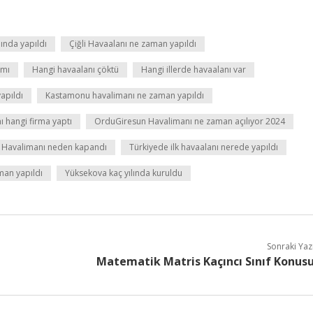
ında yapıldı
Çiğli Havaalanı ne zaman yapıldı
 mı
Hangi havaalanı çöktü
Hangi illerde havaalanı var
apıldı
Kastamonu havalimanı ne zaman yapıldı
 hangi firma yaptı
OrduGiresun Havalimanı ne zaman açılıyor 2024
 Havalimanı neden kapandı
Türkiyede ilk havaalanı nerede yapıldı
man yapıldı
Yüksekova kaç yılında kuruldu
Sonraki Yaz
Matematik Matris Kaçıncı Sınıf Konus