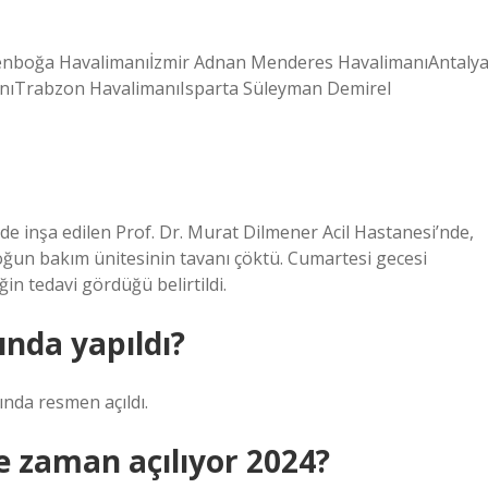
senboğa Havalimanıİzmir Adnan Menderes HavalimanıAntaly
nıTrabzon HavalimanıIsparta Süleyman Demirel
inşa edilen Prof. Dr. Murat Dilmener Acil Hastanesi’nde,
un bakım ünitesinin tavanı çöktü. Cumartesi gecesi
n tedavi gördüğü belirtildi.
nda yapıldı?
nda resmen açıldı.
 zaman açılıyor 2024?