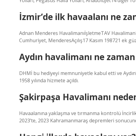
Yolları, Pegasus Hava Yolları, AnadoluJet14 diğer ro
İzmir’de ilk havaalanı ne za
Adnan Menderes HavalimanıİşletmeTAV Havalimanl
Cumhuriyet, MenderesAçılış17 Kasım 198721 ek gü
Aydın havalimanı ne zaman 
DHMİ bu hediyeyi memnuniyetle kabul etti ve Aydın’
1958 yılında hizmete açıldı.
Şakirpaşa Havalimanı nede
Havaalanına yaklaşma ve tırmanma kontrolü İncirli
2023’te, 2023 Kahramanmaraş depremleri sonucunda h