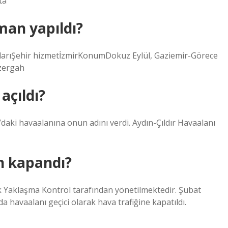
ta
man yapıldı?
arıŞehir hizmetİzmirKonumDokuz Eylül, Gaziemir-Görece
zergah
açıldı?
daki havaalanına onun adını verdi. Aydın-Çıldır Havaalanı
n kapandı?
k Yaklaşma Kontrol tarafından yönetilmektedir. Şubat
avaalanı geçici olarak hava trafiğine kapatıldı.