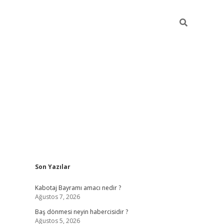
Sidebar
Son Yazılar
ilbet
vd casino giriş
vdcasino
https://www.betexper.x
Kabotaj Bayramı amacı nedir ?
Ağustos 7, 2026
Baş dönmesi neyin habercisidir ?
Ağustos 5, 2026