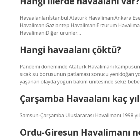
Hangi illerde havaalanı var?
Havaalanlarıİstanbul Atatürk HavalimanıAnkara E
HavalimanıGaziantep HavalimanıErzurum Havalima
HavalimanıDiğer ürünler…
Hangi havaalanı çöktü?
Pandemi döneminde Atatürk Havalimanı kampüsünde 
sıcak su borusunun patlaması sonucu yenidoğan yoğ
yaşanan olayda yoğun bakım ünitesinde sekiz bebeği
Çarşamba Havaalanı kaç yılı
Samsun-Çarşamba Uluslararası Havalimanı 1998 yılı
Ordu-Giresun Havalimanı ne