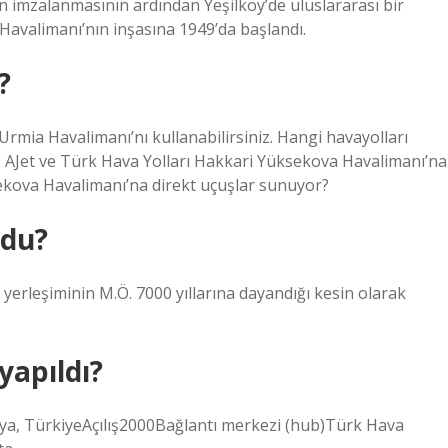
in imzalanmasının ardından Yeşilköy’de uluslararası bir
 Havalimanı’nın inşasına 1949’da başlandı.
?
rmia Havalimanı’nı kullanabilirsiniz. Hangi havayolları
AJet ve Türk Hava Yolları Hakkari Yüksekova Havalimanı’na
ekova Havalimanı’na direkt uçuşlar sunuyor?
ldu?
yerleşiminin M.Ö. 7000 yıllarına dayandığı kesin olarak
apıldı?
 TürkiyeAçılış2000Bağlantı merkezi (hub)Türk Hava