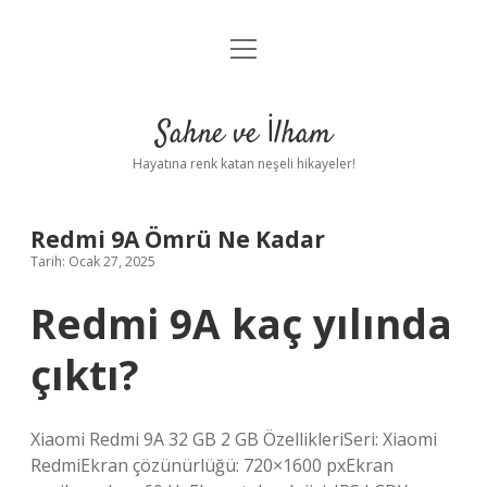
menüyü
Anasayfa
aç
Gizlilik Politikası
Sahne ve İlham
Yasal Uyarı
Hayatına renk katan neşeli hikayeler!
Hakkımızda
Redmi 9A Ömrü Ne Kadar
Tarih: Ocak 27, 2025
Redmi 9A kaç yılında
çıktı?
Xiaomi Redmi 9A 32 GB 2 GB ÖzellikleriSeri: Xiaomi
RedmiEkran çözünürlüğü: 720×1600 pxEkran