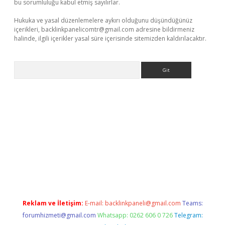
bu sorumluluğu kabul etmiş sayılırlar.
Hukuka ve yasal düzenlemelere aykırı olduğunu düşündüğünüz
içerikleri,
backlinkpanelicomtr@gmail.com
adresine bildirmeniz
halinde, ilgili içerikler yasal süre içerisinde sitemizden kaldırılacaktır.
Arama
per.xyz/
Reklam ve İletişim:
E-mail:
backlinkpaneli@gmail.com
Teams:
forumhizmeti@gmail.com
Whatsapp: 0262 606 0 726
Telegram: