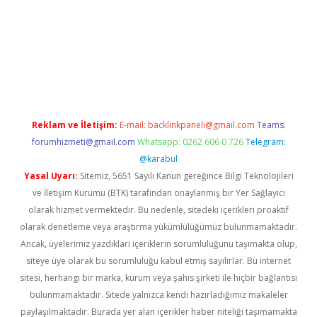
er.xyz/
Reklam ve İletişim:
E-mail:
backlinkpaneli@gmail.com
Teams:
forumhizmeti@gmail.com
Whatsapp: 0262 606 0 726
Telegram:
@karabul
Yasal Uyarı:
Sitemiz, 5651 Sayılı Kanun gereğince Bilgi Teknolojileri
ve İletişim Kurumu (BTK) tarafından onaylanmış bir Yer Sağlayıcı
olarak hizmet vermektedir. Bu nedenle, sitedeki içerikleri proaktif
olarak denetleme veya araştırma yükümlülüğümüz bulunmamaktadır.
Ancak, üyelerimiz yazdıkları içeriklerin sorumluluğunu taşımakta olup,
siteye üye olarak bu sorumluluğu kabul etmiş sayılırlar. Bu internet
sitesi, herhangi bir marka, kurum veya şahıs şirketi ile hiçbir bağlantısı
bulunmamaktadır. Sitede yalnızca kendi hazırladığımız makaleler
paylaşılmaktadır. Burada yer alan içerikler haber niteliği taşımamakta