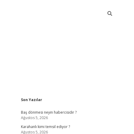
Sidebar
Son Yazılar
ilbet
vd casino giriş
vdcasino
https://www.betex
Baş dönmesi neyin habercisidir ?
Ağustos 5, 2026
Karahanlı kimi temsil ediyor ?
Ağustos 5, 2026