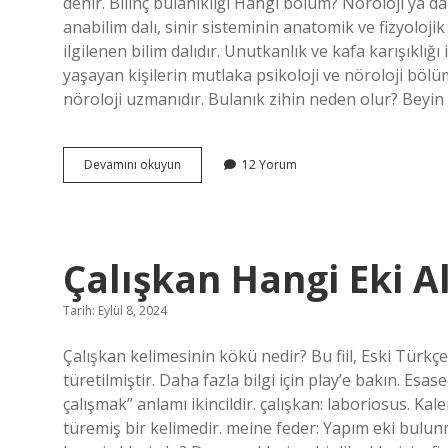
denir. Bilinç bulanıklığı Hangi bölüm? Nöroloji ya da 
anabilim dalı, sinir sisteminin anatomik ve fizyolojik
ilgilenen bilim dalıdır. Unutkanlık ve kafa karışıklı
yaşayan kişilerin mutlaka psikoloji ve nöroloji böl
nöroloji uzmanıdır. Bulanık zihin neden olur? Beyin 
Zihin
Devamını okuyun
12 Yorum
Bulanıklığı
Için
Hangi
Bölüme
Gidilir
Çalışkan Hangi Eki A
Tarih: Eylül 8, 2024
Çalışkan kelimesinin kökü nedir? Bu fiil, Eski Türkçe
türetilmiştir. Daha fazla bilgi için play’e bakın. Es
çalışmak” anlamı ikincildir. çalışkan: laboriosus. Kalem
türemiş bir kelimedir. meine feder: Yapım eki bulunm