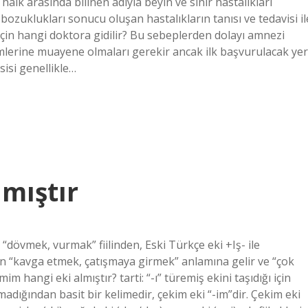
halk arasında bilinen adıyla beyin ve sinir hastalıkları
 bozuklukları sonucu oluşan hastalıkların tanısı ve tedavisi il
ğı için hangi doktora gidilir? Bu sebeplerden dolayı amnezi
ümlerine muayene olmaları gerekir ancak ilk başvurulacak yer
sisi genellikle…
lmıştır
 “dövmek, vurmak” fiilinden, Eski Türkçe eki +Iş- ile
asen “kavga etmek, çatışmaya girmek” anlamına gelir ve “çok
im hangi eki almıştır? tarti: “-ı” türemiş ekini taşıdığı için
adığından basit bir kelimedir, çekim eki “-im”dir. Çekim eki