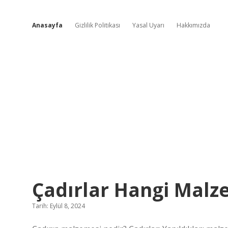
Anasayfa
Gizlilik Politikası
Yasal Uyarı
Hakkımızda
Sahne
Çadırlar Hangi Malz
ve
Tarih: Eylül 8, 2024
İlham