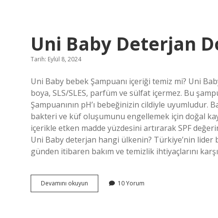
Ne
Demek
Uni Baby Deterjan D
Tarih: Eylül 8, 2024
Uni Baby bebek Şampuanı içeriği temiz mi? Uni Baby 
boya, SLS/SLES, parfüm ve sülfat içermez. Bu şampuan
Şampuanının pH’ı bebeğinizin cildiyle uyumludur. Ba
bakteri ve küf oluşumunu engellemek için doğal ka
içerikle etken madde yüzdesini artırarak SPF değerini
Uni Baby deterjan hangi ülkenin? Türkiye’nin lider
günden itibaren bakım ve temizlik ihtiyaçlarını karş
Uni
Devamını okuyun
10 Yorum
Baby
Deterjan
Doğal
Mı