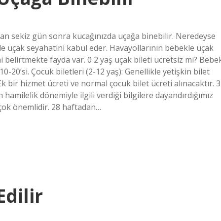
tan sekiz gün sonra kucağınızda uçağa binebilir. Neredeyse
rle uçak seyahatini kabul eder. Havayollarının bebekle uçak
ini belirtmekte fayda var. 0 2 yaş uçak bileti ücretsiz mi? Bebe
%10-20’si. Çocuk biletleri (2-12 yaş): Genellikle yetişkin bilet
Ek bir hizmet ücreti ve normal çocuk bilet ücreti alınacaktır. 3
 hamilelik dönemiyle ilgili verdiği bilgilere dayandırdığımız
 çok önemlidir. 28 haftadan…
Edilir