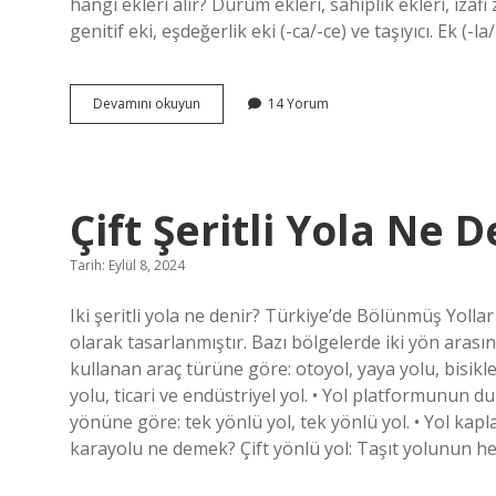
hangi ekleri alır? Durum ekleri, sahiplik ekleri, izafi za
genitif eki, eşdeğerlik eki (-ca/-ce) ve taşıyıcı. Ek (-l
Çalışkan
Devamını okuyun
14 Yorum
Hangi
Eki
Almıştır
Çift Şeritli Yola Ne D
Tarih: Eylül 8, 2024
Iki şeritli yola ne denir? Türkiye’de Bölünmüş Yolla
olarak tasarlanmıştır. Bazı bölgelerde iki yön arasınd
kullanan araç türüne göre: otoyol, yaya yolu, bisikle
yolu, ticari ve endüstriyel yol. • Yol platformunun
yönüne göre: tek yönlü yol, tek yönlü yol. • Yol kap
karayolu ne demek? Çift yönlü yol: Taşıt yolunun her 