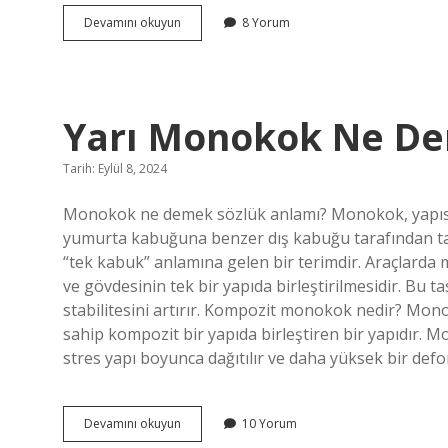
Çift
Devamını okuyun
8 Yorum
Şeritli
Yola
Ne
Denir
Yarı Monokok Ne D
Tarih: Eylül 8, 2024
Monokok ne demek sözlük anlamı? Monokok, yapısal 
yumurta kabuğuna benzer dış kabuğu tarafından taş
“tek kabuk” anlamına gelen bir terimdir. Araçlarda 
ve gövdesinin tek bir yapıda birleştirilmesidir. Bu tasa
stabilitesini artırır. Kompozit monokok nedir? Monoko
sahip kompozit bir yapıda birleştiren bir yapıdır. 
stres yapı boyunca dağıtılır ve daha yüksek bir de
Yarı
Devamını okuyun
10 Yorum
Monokok