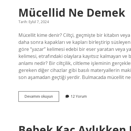
Mücellid Ne Demek
Tarih: Eylül 7, 2024
Mücellit kime denir? Ciltçi, geçmişte bir kitabın veya
daha sonra kapakları ve kapları birleştirip süsleye
göre “yazar” kelimesi edebi bir eser yaratan veya y
kelimesi, etrafındaki olaylara kayıtsız kalmayan ve bu
anlamı nedir? Bir ciltçilik, ciltleme işleminin gerçekle
gereken diğer cihazlar gibi basılı materyallerin mak
son aşamadan geçtiği yerdir. Bulmacada mücellit ne d
Mücellid
Devamını okuyun
12 Yorum
Ne
Demek
Bebek Kaç Aylıkken 