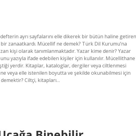
 defterin ayrı sayfalarını elle dikerek bir bütün haline getiren
n bir zanaatkardı. Mücellif ne demek? Türk Dil Kurumu’na
azan kişi olarak tanımlanmaktadır. Yazar kime denir? Yazar
nu yazıyla ifade edebilen kişiler için kullanılır. Mücellithane
ştiği yerdir. Kitaplar, kataloglar, dergiler veya ciltlenmesi
ine veya elle istenilen boyutta ve şekilde okunabilmesi için
emektir? Ciltçi, kitapları…
Uçağa Binebilir