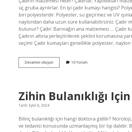
Çadırın malzemesi nedir? Çadırlar; Yapıldıkları mal
Yazılar
üç gruba ayrılırlar. En iyi çadır kumaşı hangisi? Po
biri polyesterdir. Polyester, su geçirmez ve UV ışın
naylondan daha uzun süre kullanabilirsiniz. Çadır m
bulunur? Çadır: Barınağın ana malzemesi. … Çadır kazık
Çadırın altına yerleştirilerek şeklini korumasına y
seçimi: Çadır kumaşları genellikle polyester, naylo
Çadırlar
Devamını okuyun
10 Yorum
Hangi
Malzemeden
Yapılır
Zihin Bulanıklığı Içi
Tarih: Eylül 8, 2024
Bilinç bulanıklığı için hangi doktora gidilir? Nöroloji
ve tedavisi konusunda uzmanlaşmış bir tıp dalıdır. 