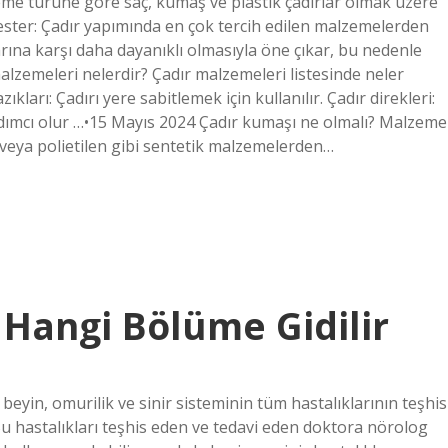
zeme türüne göre saç, kumaş ve plastik çadırlar olmak üzere
lyester: Çadır yapımında en çok tercih edilen malzemelerden
larına karşı daha dayanıklı olmasıyla öne çıkar, bu nedenle
alzemeleri nelerdir? Çadır malzemeleri listesinde neler
ları: Çadırı yere sabitlemek için kullanılır. Çadır direkleri:
ardımcı olur …•15 Mayıs 2024 Çadır kumaşı ne olmalı? Malzeme
n veya polietilen gibi sentetik malzemelerden…
n Hangi Bölüme Gidilir
, beyin, omurilik ve sinir sisteminin tüm hastalıklarının teşhis
Bu hastalıkları teşhis eden ve tedavi eden doktora nörolog