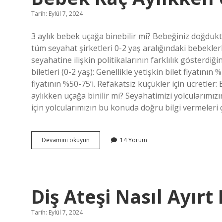
Tarih: Eylül 7, 2024
3 aylık bebek uçağa binebilir mi? Bebeğiniz doğduk
tüm seyahat şirketleri 0-2 yaş aralığındaki bebekle
seyahatine ilişkin politikalarının farklılık gösterdiğ
biletleri (0-2 yaş): Genellikle yetişkin bilet fiyatının 
fiyatının %50-75’i. Refakatsiz küçükler için ücretler: 
aylıkken uçağa binilir mi? Seyahatimizi yolcularımızın
için yolcularımızın bu konuda doğru bilgi vermeleri
Bebek
Devamını okuyun
14 Yorum
Kaç
Aylıkken
Uçağa
Binebilir
Diş Ateşi Nasıl Ayırt 
Tarih: Eylül 7, 2024