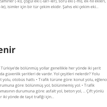
mirler (-ki), çoğul eki (-lar/-ler), soru eki (-mi), ek-fiil ekleri,
a/-le), isimler için bir tür çekim ekidir. Şahıs eki çekim eki…
enir
r Türkiye’de bölünmüş yollar genellikle her yönde iki şerit
a güvenlik şeritleri de vardır. Yol çeşitleri nelerdir? Yolu
t yolu, otobüs hattı. • Trafik türüne göre: konut yolu, eğlenc
 durumuna göre: bölünmüş yol, bölünmemiş yol. • Trafik
lamasının durumuna göre: asfalt yol, beton yol, … Çift yönlü
iki yönde de taşıt trafiği için…