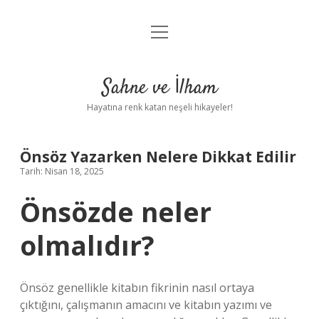
menüyü
Anasayfa
aç
Gizlilik Politikası
Sahne ve İlham
Yasal Uyarı
Hayatına renk katan neşeli hikayeler!
Hakkımızda
Önsöz Yazarken Nelere Dikkat Edilir
Tarih: Nisan 18, 2025
Önsözde neler
olmalıdır?
Önsöz genellikle kitabın fikrinin nasıl ortaya
çıktığını, çalışmanın amacını ve kitabın yazımı ve