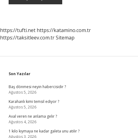
https://tufti.net
https://katamino.com.tr
https://taksitleev.com.tr
Sitemap
Sidebar
Son Yazılar
Baş dönmesi neyin habercisidir ?
Ağustos 5, 2026
Karahanlı kimi temsil ediyor ?
Ağustos 5, 2026
Aval veren ne anlama gelir ?
Ağustos 4, 2026
1 kilo kıymaya ne kadar galeta unu atılır ?
Ağustos 3, 2026