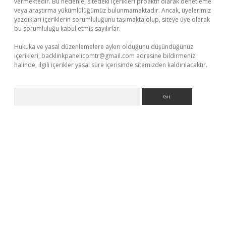
vermektedir. Bu nedenle, sitedeki içerikleri proaktif olarak denetleme
veya araştırma yükümlülüğümüz bulunmamaktadır. Ancak, üyelerimiz
yazdıkları içeriklerin sorumluluğunu taşımakta olup, siteye üye olarak
bu sorumluluğu kabul etmiş sayılırlar.
Hukuka ve yasal düzenlemelere aykırı olduğunu düşündüğünüz
içerikleri,
backlinkpanelicomtr@gmail.com
adresine bildirmeniz
halinde, ilgili içerikler yasal süre içerisinde sitemizden kaldırılacaktır.
Arama
etexper.xyz/