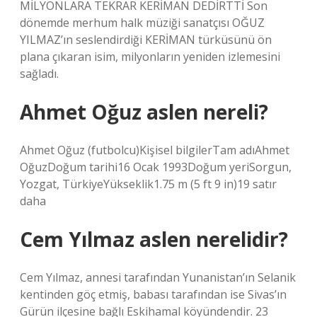
MİLYONLARA TEKRAR KERİMAN DEDİRTTİ Son
dönemde merhum halk müziği sanatçısı OĞUZ
YILMAZ’ın seslendirdiği KERİMAN türküsünü ön
plana çıkaran isim, milyonların yeniden izlemesini
sağladı.
Ahmet Oğuz aslen nereli?
Ahmet Oğuz (futbolcu)Kişisel bilgilerTam adıAhmet
OğuzDoğum tarihi16 Ocak 1993Doğum yeriSorgun,
Yozgat, TürkiyeYükseklik1.75 m (5 ft 9 in)19 satır
daha
Cem Yılmaz aslen nerelidir?
Cem Yılmaz, annesi tarafından Yunanistan’ın Selanik
kentinden göç etmiş, babası tarafından ise Sivas’ın
Gürün ilçesine bağlı Eskihamal köyündendir. 23