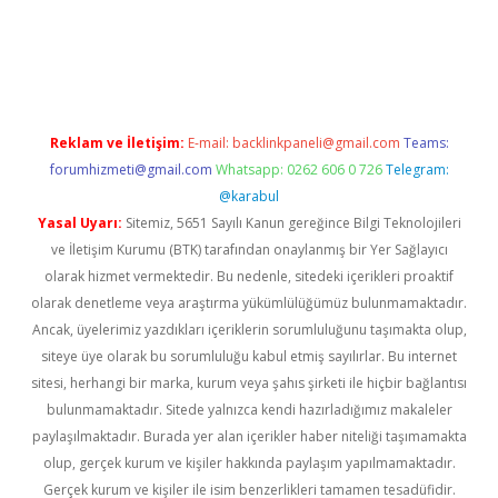
xper.xyz/
Reklam ve İletişim:
E-mail:
backlinkpaneli@gmail.com
Teams:
forumhizmeti@gmail.com
Whatsapp: 0262 606 0 726
Telegram:
@karabul
Yasal Uyarı:
Sitemiz, 5651 Sayılı Kanun gereğince Bilgi Teknolojileri
ve İletişim Kurumu (BTK) tarafından onaylanmış bir Yer Sağlayıcı
olarak hizmet vermektedir. Bu nedenle, sitedeki içerikleri proaktif
olarak denetleme veya araştırma yükümlülüğümüz bulunmamaktadır.
Ancak, üyelerimiz yazdıkları içeriklerin sorumluluğunu taşımakta olup,
siteye üye olarak bu sorumluluğu kabul etmiş sayılırlar. Bu internet
sitesi, herhangi bir marka, kurum veya şahıs şirketi ile hiçbir bağlantısı
bulunmamaktadır. Sitede yalnızca kendi hazırladığımız makaleler
paylaşılmaktadır. Burada yer alan içerikler haber niteliği taşımamakta
olup, gerçek kurum ve kişiler hakkında paylaşım yapılmamaktadır.
Gerçek kurum ve kişiler ile isim benzerlikleri tamamen tesadüfidir.