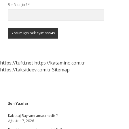
5 + 3 kaçtır?
*
https://tufti.net
https://katamino.com.tr
https://taksitleev.com.tr
Sitemap
Sidebar
Son Yazılar
Kabotaj Bayramı amacı nedir ?
Ağustos 7, 2026