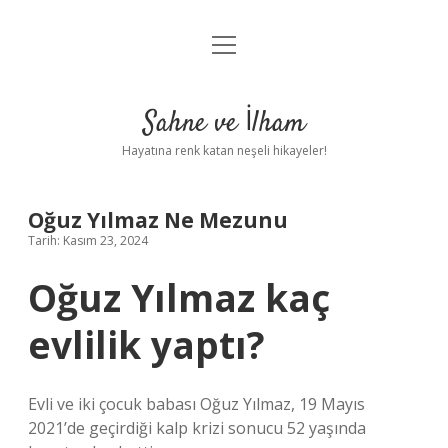
menüyü
Anasayfa
aç
Gizlilik Politikası
Sahne ve İlham
Yasal Uyarı
Hayatına renk katan neşeli hikayeler!
Hakkımızda
Oğuz Yılmaz Ne Mezunu
Tarih: Kasım 23, 2024
Oğuz Yılmaz kaç
evlilik yaptı?
Evli ve iki çocuk babası Oğuz Yılmaz, 19 Mayıs
2021’de geçirdiği kalp krizi sonucu 52 yaşında