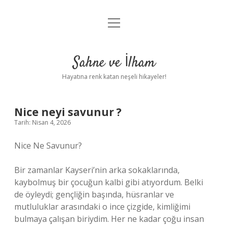
menüyü
Anasayfa
aç
Gizlilik Politikası
Sahne ve İlham
Yasal Uyarı
Hayatına renk katan neşeli hikayeler!
Hakkımızda
Nice neyi savunur ?
Tarih: Nisan 4, 2026
Nice Ne Savunur?
Bir zamanlar Kayseri’nin arka sokaklarında,
kaybolmuş bir çocuğun kalbi gibi atıyordum. Belki
de öyleydi; gençliğin başında, hüsranlar ve
mutluluklar arasındaki o ince çizgide, kimliğimi
bulmaya çalışan biriydim. Her ne kadar çoğu insan