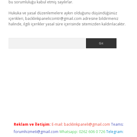
bu sorumluluğu kabul etmiş sayılırlar.
Hukuka ve yasal düzenlemelere aykırı olduğunu düşündüğünüz
içerikleri,
backlinkpanelicomtr@gmail.com
adresine bildirmeniz
halinde, ilgili içerikler yasal süre içerisinde sitemizden kaldırılacaktır.
Arama
xper.xyz/
Reklam ve İletişim:
E-mail:
backlinkpaneli@gmail.com
Teams:
forumhizmeti@gmail.com
Whatsapp: 0262 606 0 726
Telegram: