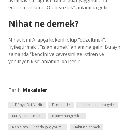
ayrılmasına rağmen temel edat yaygındır. “lâ”
edatının anlamı: “Olumsuzluk” anlamına gelir.
Nihat ne demek?
Nihat ismi Arapça kökenli olup “düzeltmek”,
“iyileştirmek”, “ıslah etmek” anlamına gelir. Bu aynı
zamanda “kendini ve çevresini geliştiren ve
yenileyen kişi” anlamını da içerir.
Tarih:
Makaleler
1 Dünya Dili Nedir
Duru nedir
Hilal ne anlama gelir
Kutay Türk ismi mi
Nafiye hangi dilde
Nahit ismi Kuranda geçiyor mu
Nahit ne demek