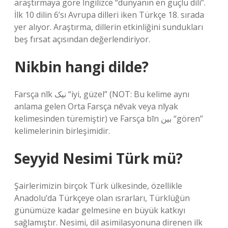
araştırmaya göre İngilizce “dünyanın en güçlü dili”.
İlk 10 dilin 6’sı Avrupa dilleri iken Türkçe 18. sırada
yer alıyor. Araştırma, dillerin etkinliğini sundukları
beş fırsat açısından değerlendiriyor.
Nikbin hangi dilde?
Farsça nīk نیک “iyi, güzel” (NOT: Bu kelime aynı
anlama gelen Orta Farsça nēvak veya nīyak
kelimesinden türemiştir) ve Farsça bīn بین “gören”
kelimelerinin birleşimidir.
Seyyid Nesimi Türk mü?
Şairlerimizin birçok Türk ülkesinde, özellikle
Anadolu’da Türkçeye olan ısrarları, Türklüğün
günümüze kadar gelmesine en büyük katkıyı
sağlamıştır. Nesimi, dil asimilasyonuna direnen ilk