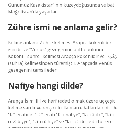
Günümüz Kazakistan’ının kuzeydoğusunda ve batı
Moğolistan’da yaşarlar.
Zühre ismi ne anlama gelir?
Kelime anlamı: Zühre kelimesi Arapça kökenli bir
isimdir ve “Venüs” gezegenine atıfta bulunur.
Kökeni: “Zühre” kelimesi Arapça kökenlidir ve “زُهْرَة”
(zuhra) kelimesinden türemiştir. Arapçada Venüs
gezegenini temsil eder.
Nafiye hangi dilde?
Arapça; İsim, fiil ve harf (edat) olmak üzere üç çeşit
kelime vardır ve en çok kullanılan edatlardan biri de
“la” edatıdır. “Lâ” edatı “lâ-i nâfiye”, “lâ-i âtıfe”, “lâ-i
cevâbiyye”, “lâ-i nâhiye” ve “lâ-i zâide” gibi türlere