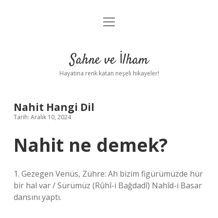
menüyü
Anasayfa
aç
Gizlilik Politikası
Sahne ve İlham
Yasal Uyarı
Hayatına renk katan neşeli hikayeler!
Hakkımızda
Nahit Hangi Dil
Tarih: Aralık 10, 2024
Nahit ne demek?
1. Gezegen Venüs, Zühre: Ah bizim figürümüzde hür
bir hal var / Sürümüz (Rûhî-i Bağdadî) Nahîd-i Basar
dansını yaptı.