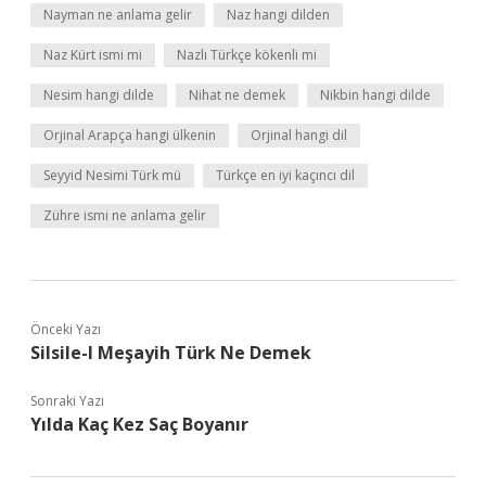
Nayman ne anlama gelir
Naz hangi dilden
Naz Kürt ismi mi
Nazlı Türkçe kökenli mi
Nesim hangi dilde
Nihat ne demek
Nikbin hangi dilde
Orjinal Arapça hangi ülkenin
Orjinal hangi dil
Seyyid Nesimi Türk mü
Türkçe en iyi kaçıncı dil
Zühre ismi ne anlama gelir
Önceki Yazı
Silsile-I Meşayih Türk Ne Demek
Sonraki Yazı
Yılda Kaç Kez Saç Boyanır