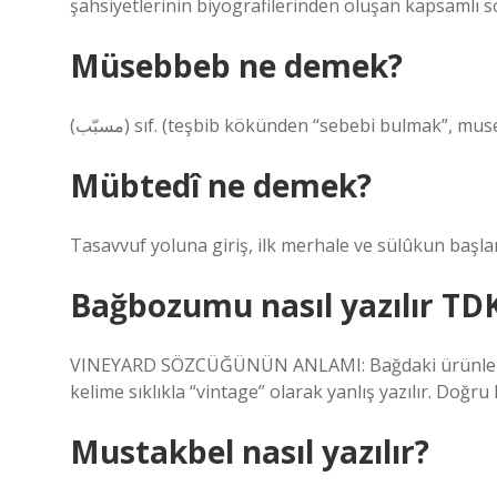
şahsiyetlerinin biyografilerinden oluşan kapsamlı sö
Müsebbeb ne demek?
(ﻣﺴﺒّﺐ) sıf. (teşbіb kökünden “sebebi bulmak”, 
Mübtedî ne demek?
Tasavvuf yoluna giriş, ilk merhale ve sülûkun başlan
Bağbozumu nasıl yazılır TD
VINEYARD SÖZCÜĞÜNÜN ANLAMI: Bağdaki ürünleri ha
kelime sıklıkla “vintage” olarak yanlış yazılır. Doğru
Mustakbel nasıl yazılır?