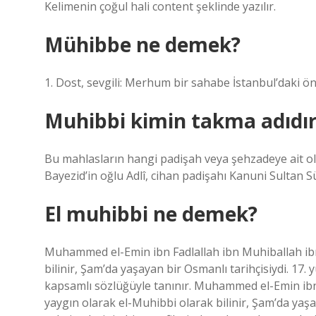
Kelimenin çoğul hali content şeklinde yazılır.
Mühibbe ne demek?
1. Dost, sevgili: Merhum bir sahabe İstanbul’daki ön
Muhibbi kimin takma adıdı
Bu mahlasların hangi padişah veya şehzadeye ait ol
Bayezid’in oğlu Adlî, cihan padişahı Kanuni Sultan Sül
El muhibbi ne demek?
Muhammed el-Emin ibn Fadlallah ibn Muhiballah ibn
bilinir, Şam’da yaşayan bir Osmanlı tarihçisiydi. 17
kapsamlı sözlüğüyle tanınır. Muhammed el-Emin ibn
yaygın olarak el-Muhibbi olarak bilinir, Şam’da yaşa