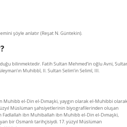
emini şöyle anlatır (Reşat N. Güntekin).
r?
duğu bilinmektedir. Fatih Sultan Mehmed’in oğlu Avni, Sulta
eyman’ın Muhibbî, II. Sultan Selim’in Selimî, III.
 Muhibb el-Din el-Dımaşki, yaygın olarak el-Muhibbi olara
. yüzyıl Müslüman şahsiyetlerinin biyografilerinden oluşan
 Fadlallah ibn Muhiballah ibn Muhibb el-Din el-Dımaşki,
yan bir Osmanlı tarihçisiydi. 17. yüzyıl Müslüman