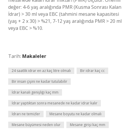
mesanede kalan idrar miktarı (PMR) ölçülür. Önemli
değer: 4-6 yaş aralığında PMR (Kusma Sonrası Kalan
İdrar) > 30 ml veya EBC (tahmini mesane kapasitesi
(yaş + 2 x 30) > %21, 7-12 yaş aralığında PMR > 20 ml
veya EBC > %10.
Tarih:
Makaleler
24 saatlik idrar en az kaç litre olmalı
Bir idrar kaç cc
Bir insan çişini ne kadar tutulabilir
İdrar kanalı genişliği kaç mm
İdrar yaptıktan sonra mesanede ne kadar idrar kalır
İdrarı ne temizler
Mesane boyutu ne kadar olmalı
Mesane büyümesi neden olur
Mesane girişi kaç mm