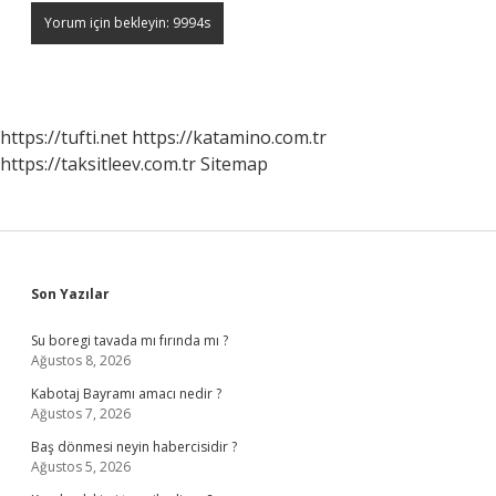
https://tufti.net
https://katamino.com.tr
https://taksitleev.com.tr
Sitemap
Sidebar
Son Yazılar
Su boregi tavada mı fırında mı ?
Ağustos 8, 2026
Kabotaj Bayramı amacı nedir ?
Ağustos 7, 2026
Baş dönmesi neyin habercisidir ?
Ağustos 5, 2026