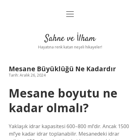
menüyü
Anasayfa
aç
Gizlilik Politikası
Sahne ve İlham
Yasal Uyarı
Hayatına renk katan neşeli hikayeler!
Hakkımızda
Mesane Büyüklüğü Ne Kadardır
Tarih: Aralık 26, 2024
Mesane boyutu ne
kadar olmalı?
Yaklaşık idrar kapasitesi 600–800 ml’dir. Ancak 1500
ml’ye kadar idrar toplanabilir. Mesanedeki idrar