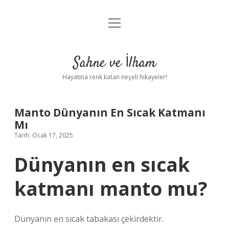
menüyü
Anasayfa
aç
Gizlilik Politikası
Sahne ve İlham
Yasal Uyarı
Hayatına renk katan neşeli hikayeler!
Hakkımızda
Manto Dünyanın En Sıcak Katmanı
Mı
Tarih: Ocak 17, 2025
Dünyanın en sıcak
katmanı manto mu?
Dünyanın en sıcak tabakası çekirdektir.