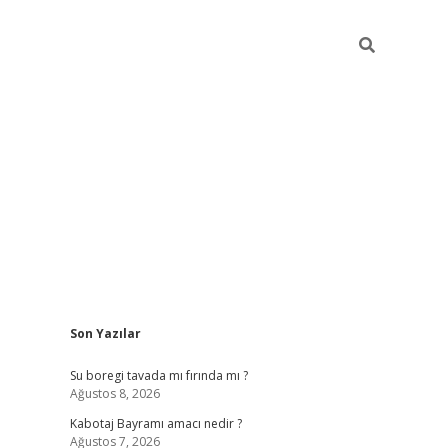
Sidebar
Son Yazılar
ilbet
vd casino giriş
vdcasino
https://www.betexper.x
Su boregi tavada mı fırında mı ?
Ağustos 8, 2026
Kabotaj Bayramı amacı nedir ?
Ağustos 7, 2026