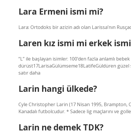
Lara Ermeni ismi mi?
Lara: Ortodoks bir azizin adı olan Larissa’nın Rusçada
Laren kız ismi mi erkek ism
“L” ile başlayan isimler: 100’den fazla anlamlı bebe
dürüst17LarisaGülümseme18LatifeGüldüren güzel sö
satır daha
Larin hangi ülkede?
Cyle Christopher Larin (17 Nisan 1995, Brampton, 
Kanadalı futbolcudur. * Sadece lig maçlarını ve golleri
Larin ne demek TDK?