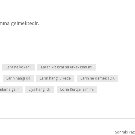
amına gelmektedir.
Lara ne kökenli
Laren kız ismi mi erkek ismi mi
Larin hangi dil
Larin hangi ülkede
Larin ne demek TDK
anlama gelir
Liya hangi dil
Lorin Kürtçe isim mi
Sonraki Yaz