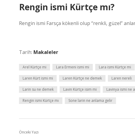
Rengin ismi Kürtçe mı?
Rengin ismi Farsça kökenli olup “renkli, güzel” anl
Tarih:
Makaleler
Arel Kürtçe mi
Lara Ermeni ismi mi
Lara ismi Kürtçe mi
Laren Kürt ismi mi
Laren Kürtçe ne demek
Laren nereli
Larin su ne demek
Lavin Kürtçe isim mi
Lavinya ismi ne 
Rengin ismi Kürtçe mı
Sone larin ne anlama gelir
Önceki Yazı