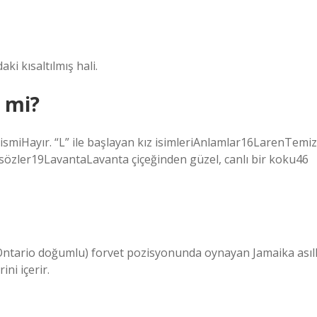
ki kısaltılmış hali.
i mi?
k ismiHayır. “L” ile başlayan kız isimleriAnlamlar16LarenTemiz
zler19LavantaLavanta çiçeğinden güzel, canlı bir koku46
Ontario doğumlu) forvet pozisyonunda oynayan Jamaika asıll
ni içerir.