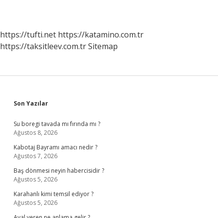
https://tufti.net
https://katamino.com.tr
https://taksitleev.com.tr
Sitemap
Sidebar
Son Yazılar
Su boregi tavada mı fırında mı ?
Ağustos 8, 2026
Kabotaj Bayramı amacı nedir ?
Ağustos 7, 2026
Baş dönmesi neyin habercisidir ?
Ağustos 5, 2026
Karahanlı kimi temsil ediyor ?
Ağustos 5, 2026
Aval veren ne anlama gelir ?