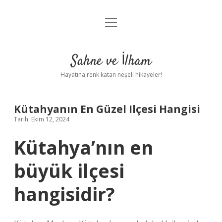
menüyü
Anasayfa
aç
Gizlilik Politikası
Sahne ve İlham
Yasal Uyarı
Hayatına renk katan neşeli hikayeler!
Hakkımızda
Kütahyanın En Güzel Ilçesi Hangisi
Tarih: Ekim 12, 2024
Kütahya’nın en
büyük ilçesi
hangisidir?