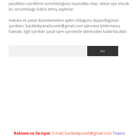
yazdıkları içeriklerin sorumluluğunu taşımakta olup, siteye üye olarak
bu sorumluluğu kabul etmiş sayılırlar.
Hukuka ve yasal düzenlemelere aykırı olduğunu düşündüğünüz
içerikleri,
backlinkpanelicomtr@gmail.com
adresine bildirmeniz
halinde, ilgili içerikler yasal süre içerisinde sitemizden kaldırılacaktır.
Arama
xper.xyz/
Reklam ve İletişim:
E-mail:
backlinkpaneli@gmail.com
Teams: