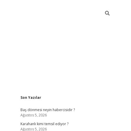
Sidebar
Son Yazılar
ilbet
vd casino giriş
vdcasino
https://www.betexper.x
Baş dönmesi neyin habercisidir ?
Ağustos 5, 2026
Karahanlı kimi temsil ediyor ?
Ağustos 5, 2026