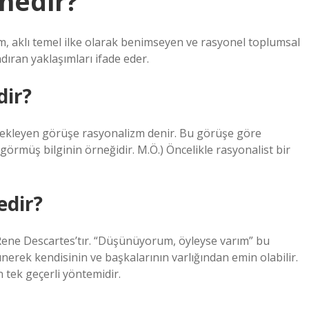
nedir?
 aklı temel ilke olarak benimseyen ve rasyonel toplumsal
ıran yaklaşımları ifade eder.
dir?
estekleyen görüşe rasyonalizm denir. Bu görüşe göre
örmüş bilginin örneğidir. M.Ö.) Öncelikle rasyonalist bir
edir?
ene Descartes’tır. “Düşünüyorum, öyleyse varım” bu
ünerek kendisinin ve başkalarının varlığından emin olabilir.
tek geçerli yöntemidir.