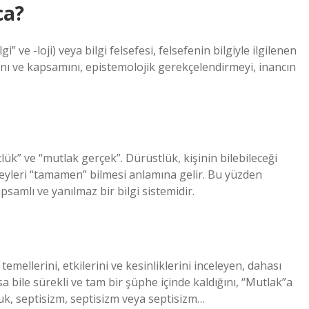
ca?
 ve -loji) veya bilgi felsefesi, felsefenin bilgiyle ilgilenen
ğını ve kapsamını, epistemolojik gerekçelendirmeyi, inancın
tlük” ve “mutlak gerçek”. Dürüstlük, kişinin bilebileceği
 şeyleri “tamamen” bilmesi anlamına gelir. Bu yüzden
psamlı ve yanılmaz bir bilgi sistemidir.
temellerini, etkilerini ve kesinliklerini inceleyen, dahası
a bile sürekli ve tam bir şüphe içinde kaldığını, “Mutlak”a
k, septisizm, septisizm veya septisizm…