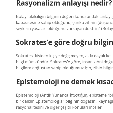
Rasyonalizm anlayışı nedir?
Bolay, akılcılığın bilginin değeri konusundaki anlayış
kapasitesine sahip olduğunu, çünkü zihnin (düşüncen
şeylerin yasaları olduğunu varsayan doktrin” (Bolay,
Sokrates’e göre doğru bilgi
Sokrates, kişiden kişiye değişmeyen, akla dayalı kes
bilgi mümkündür. Sokrates’e göre, insan zihni doğuş
bilgilere doğuştan sahip olduğumuz için, zihin bilginin
Epistemoloji ne demek kısa
Epistemoloji (Antik Yunanca ἐπιστήμη, epistēmē “bilgi”
bir dalıdır. Epistemologlar bilginin doğasını, kayna
rasyonalitesini ve diğer çeşitli konuları inceler.