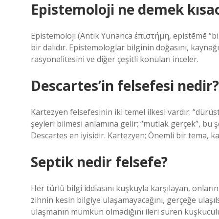
Epistemoloji ne demek kısa
Epistemoloji (Antik Yunanca ἐπιστήμη, epistēmē “bilgi”
bir dalıdır. Epistemologlar bilginin doğasını, kayna
rasyonalitesini ve diğer çeşitli konuları inceler.
Descartes’in felsefesi nedir?
Kartezyen felsefesinin iki temel ilkesi vardır: “dürüs
şeyleri bilmesi anlamına gelir; “mutlak gerçek”, bu
Descartes en iyisidir. Kartezyen; Önemli bir tema, ka
Septik nedir felsefe?
Her türlü bilgi iddiasını kuşkuyla karşılayan, onların 
zihnin kesin bilgiye ulaşamayacağını, gerçeğe ulaşıls
ulaşmanın mümkün olmadığını ileri süren kuşkuculu