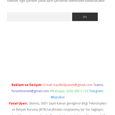
halinde, ilgili içerikler yasal süre içerisinde sitemizden kaldırılacaktır.
Arama
texper.xyz/
Reklam ve İletişim:
E-mail:
backlinkpaneli@gmail.com
Teams:
forumhizmeti@gmail.com
Whatsapp: 0262 606 0 726
Telegram:
@karabul
Yasal Uyarı:
Sitemiz, 5651 Sayılı Kanun gereğince Bilgi Teknolojileri
ve İletişim Kurumu (BTK) tarafından onaylanmış bir Yer Sağlayıcı