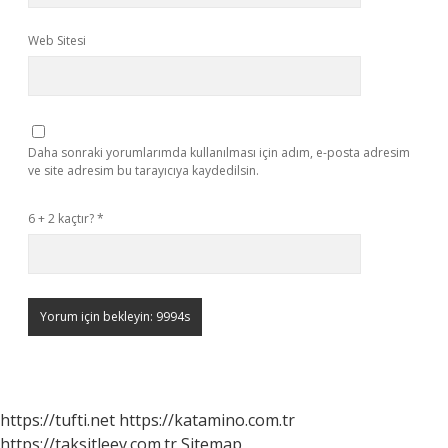
Web Sitesi
Daha sonraki yorumlarımda kullanılması için adım, e-posta adresim
ve site adresim bu tarayıcıya kaydedilsin.
6 + 2 kaçtır?
*
https://tufti.net
https://katamino.com.tr
https://taksitleev.com.tr
Sitemap