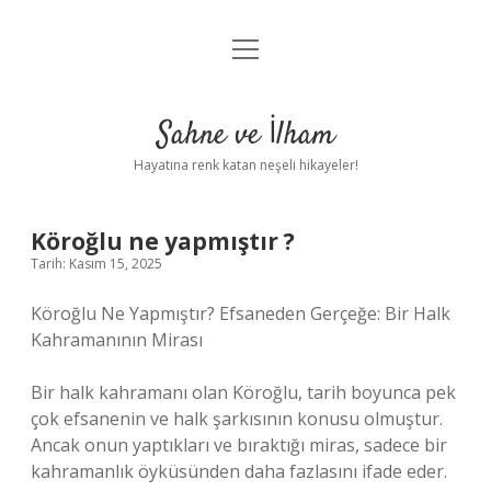
menüyü
Anasayfa
aç
Gizlilik Politikası
Sahne ve İlham
Yasal Uyarı
Hayatına renk katan neşeli hikayeler!
Hakkımızda
Köroğlu ne yapmıştır ?
Tarih: Kasım 15, 2025
Köroğlu Ne Yapmıştır? Efsaneden Gerçeğe: Bir Halk
Kahramanının Mirası
Bir halk kahramanı olan Köroğlu, tarih boyunca pek
çok efsanenin ve halk şarkısının konusu olmuştur.
Ancak onun yaptıkları ve bıraktığı miras, sadece bir
kahramanlık öyküsünden daha fazlasını ifade eder.