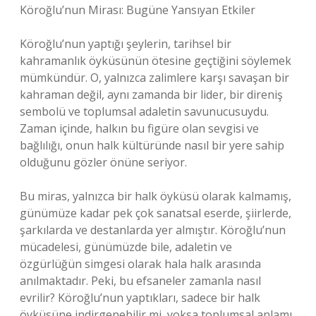
Köroğlu’nun Mirası: Bugüne Yansıyan Etkiler
Köroğlu’nun yaptığı şeylerin, tarihsel bir
kahramanlık öyküsünün ötesine geçtiğini söylemek
mümkündür. O, yalnızca zalimlere karşı savaşan bir
kahraman değil, aynı zamanda bir lider, bir direniş
sembolü ve toplumsal adaletin savunucusuydu.
Zaman içinde, halkın bu figüre olan sevgisi ve
bağlılığı, onun halk kültüründe nasıl bir yere sahip
olduğunu gözler önüne seriyor.
Bu miras, yalnızca bir halk öyküsü olarak kalmamış,
günümüze kadar pek çok sanatsal eserde, şiirlerde,
şarkılarda ve destanlarda yer almıştır. Köroğlu’nun
mücadelesi, günümüzde bile, adaletin ve
özgürlüğün simgesi olarak hala halk arasında
anılmaktadır. Peki, bu efsaneler zamanla nasıl
evrilir? Köroğlu’nun yaptıkları, sadece bir halk
öyküsüne indirgenebilir mi, yoksa toplumsal anlamı